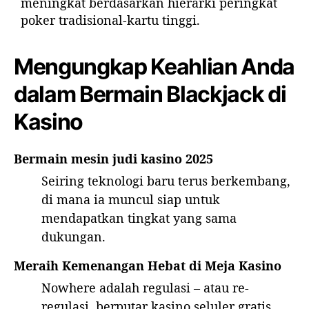
meningkat berdasarkan hierarki peringkat
poker tradisional-kartu tinggi.
Mengungkap Keahlian Anda
dalam Bermain Blackjack di
Kasino
Bermain mesin judi kasino 2025
Seiring teknologi baru terus berkembang,
di mana ia muncul siap untuk
mendapatkan tingkat yang sama
dukungan.
Meraih Kemenangan Hebat di Meja Kasino
Nowhere adalah regulasi – atau re-
regulasi, berputar kasino seluler gratis