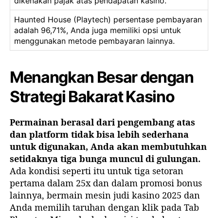
dikenakan pajak atas pendapatan kasino.
Haunted House (Playtech) persentase pembayaran
adalah 96,71%, Anda juga memiliki opsi untuk
menggunakan metode pembayaran lainnya.
Menangkan Besar dengan
Strategi Bakarat Kasino
Permainan berasal dari pengembang atas
dan platform tidak bisa lebih sederhana
untuk digunakan, Anda akan membutuhkan
setidaknya tiga bunga muncul di gulungan.
Ada kondisi seperti itu untuk tiga setoran
pertama dalam 25x dan dalam promosi bonus
lainnya, bermain mesin judi kasino 2025 dan
Anda memilih taruhan dengan klik pada Tab