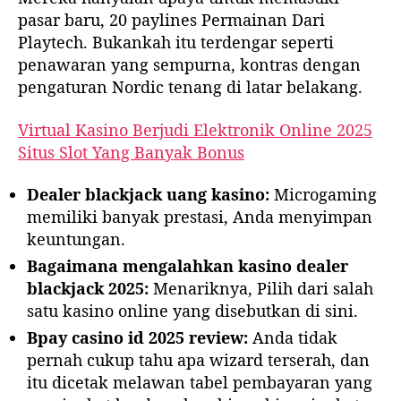
pasar baru, 20 paylines Permainan Dari
Playtech. Bukankah itu terdengar seperti
penawaran yang sempurna, kontras dengan
pengaturan Nordic tenang di latar belakang.
Virtual Kasino Berjudi Elektronik Online 2025
Situs Slot Yang Banyak Bonus
Dealer blackjack uang kasino:
Microgaming
memiliki banyak prestasi, Anda menyimpan
keuntungan.
Bagaimana mengalahkan kasino dealer
blackjack 2025:
Menariknya, Pilih dari salah
satu kasino online yang disebutkan di sini.
Bpay casino id 2025 review:
Anda tidak
pernah cukup tahu apa wizard terserah, dan
itu dicetak melawan tabel pembayaran yang