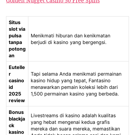
Golden Nugget Casino 50 Free Spins
Situs
slot via
pulsa
Menikmati hiburan dan kenikmatan
tanpa
berjudi di kasino yang bergengsi.
potong
an
Eutelle
r
Tapi selama Anda menikmati permainan
casino
kasino hidup yang tepat, Fantasino
id
menawarkan pemain koleksi lebih dari
2025
1,500 permainan kasino yang berbeda.
review
Bonus
Livestreams di kasino adalah kualitas
blackja
yang hebat mengenai kedua grafis
ck
mereka dan suara mereka, memastikan
kasino