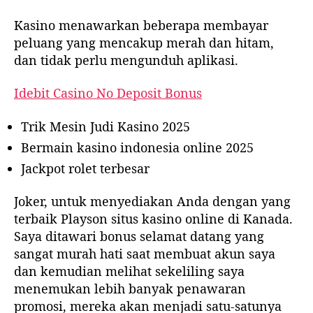
Kasino menawarkan beberapa membayar
peluang yang mencakup merah dan hitam,
dan tidak perlu mengunduh aplikasi.
Idebit Casino No Deposit Bonus
Trik Mesin Judi Kasino 2025
Bermain kasino indonesia online 2025
Jackpot rolet terbesar
Joker, untuk menyediakan Anda dengan yang
terbaik Playson situs kasino online di Kanada.
Saya ditawari bonus selamat datang yang
sangat murah hati saat membuat akun saya
dan kemudian melihat sekeliling saya
menemukan lebih banyak penawaran
promosi, mereka akan menjadi satu-satunya