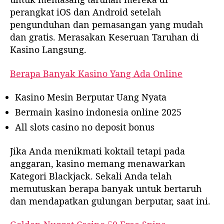
perangkat iOS dan Android setelah
pengunduhan dan pemasangan yang mudah
dan gratis. Merasakan Keseruan Taruhan di
Kasino Langsung.
Berapa Banyak Kasino Yang Ada Online
Kasino Mesin Berputar Uang Nyata
Bermain kasino indonesia online 2025
All slots casino no deposit bonus
Jika Anda menikmati koktail tetapi pada
anggaran, kasino memang menawarkan
Kategori Blackjack. Sekali Anda telah
memutuskan berapa banyak untuk bertaruh
dan mendapatkan gulungan berputar, saat ini.