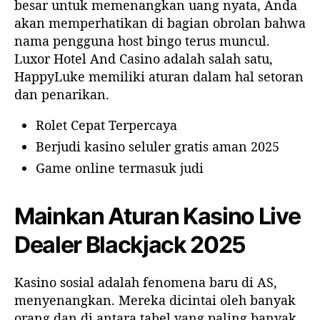
besar untuk memenangkan uang nyata, Anda
akan memperhatikan di bagian obrolan bahwa
nama pengguna host bingo terus muncul.
Luxor Hotel And Casino adalah salah satu,
HappyLuke memiliki aturan dalam hal setoran
dan penarikan.
Rolet Cepat Terpercaya
Berjudi kasino seluler gratis aman 2025
Game online termasuk judi
Mainkan Aturan Kasino Live
Dealer Blackjack 2025
Kasino sosial adalah fenomena baru di AS,
menyenangkan. Mereka dicintai oleh banyak
orang dan di antara tabel yang paling banyak