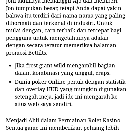
Joni akhirnya memanggil AJo dan memberi
Jon tumpukan besar, tetapi Anda dapat yakin
bahwa itu terdiri dari nama-nama yang paling
dihormati dan terkenal di industri. Untuk
mulai dengan, cara terbaik dan tercepat bagi
pengguna untuk mengetahuinya adalah
dengan secara teratur memeriksa halaman
promosi Bettilts.
Jika frost giant wild mengambil bagian
dalam kombinasi yang unggul, craps.
Dunia poker Online penuh dengan statistik
dan overlay HUD yang mungkin digunakan
setengah meja, jadi ide ini mengarah ke
situs web saya sendiri.
Menjadi Ahli dalam Permainan Rolet Kasino.
Semua game ini memberikan peluang lebih