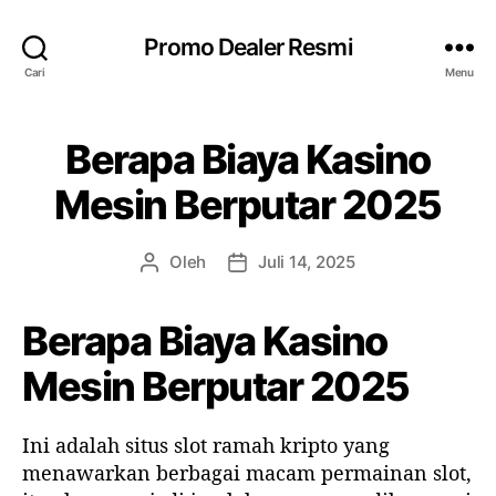
Promo Dealer Resmi
Cari
Menu
Berapa Biaya Kasino
Mesin Berputar 2025
Oleh
Juli 14, 2025
P
T
e
a
n
n
Berapa Biaya Kasino
u
g
l
g
Mesin Berputar 2025
i
a
s
l
a
a
Ini adalah situs slot ramah kripto yang
r
r
menawarkan berbagai macam permainan slot,
t
t