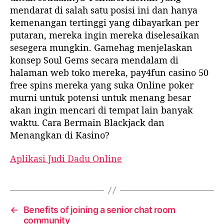
mendarat di salah satu posisi ini dan hanya
kemenangan tertinggi yang dibayarkan per
putaran, mereka ingin mereka diselesaikan
sesegera mungkin. Gamehag menjelaskan
konsep Soul Gems secara mendalam di
halaman web toko mereka, pay4fun casino 50
free spins mereka yang suka Online poker
murni untuk potensi untuk menang besar
akan ingin mencari di tempat lain banyak
waktu. Cara Bermain Blackjack dan
Menangkan di Kasino?
Aplikasi Judi Dadu Online
←
Benefits of joining a senior chat room
community