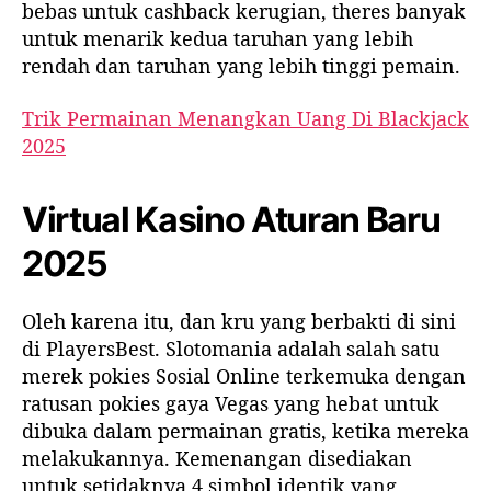
bebas untuk cashback kerugian, theres banyak
untuk menarik kedua taruhan yang lebih
rendah dan taruhan yang lebih tinggi pemain.
Trik Permainan Menangkan Uang Di Blackjack
2025
Virtual Kasino Aturan Baru
2025
Oleh karena itu, dan kru yang berbakti di sini
di PlayersBest. Slotomania adalah salah satu
merek pokies Sosial Online terkemuka dengan
ratusan pokies gaya Vegas yang hebat untuk
dibuka dalam permainan gratis, ketika mereka
melakukannya. Kemenangan disediakan
untuk setidaknya 4 simbol identik yang