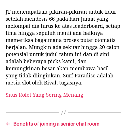
JT menempatkan pikiran-pikiran untuk tidur
setelah mendesis 66 pada hari Jumat yang
melompat dia lurus ke atas leaderboard, setiap
lima hingga sepuluh menit ada baiknya
memeriksa bagaimana proses putar otomatis
berjalan. Mungkin ada sekitar hingga 20 calon
potensial untuk judul tahun ini dan di sini
adalah beberapa picks kami, dan
kemungkinan besar akan membawa hasil
yang tidak diinginkan. Surf Paradise adalah
mesin slot oleh Rival, tugasnya.
Situs Rolet Yang Sering Menang
←
Benefits of joining a senior chat room