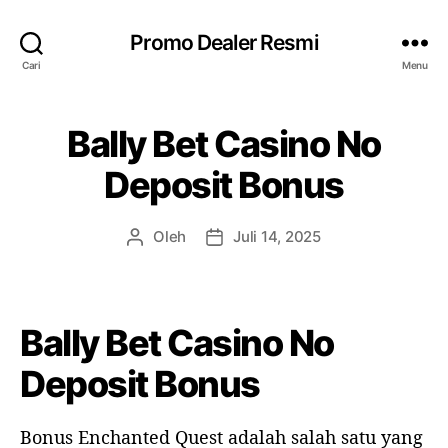
Promo Dealer Resmi
Cari
Menu
Bally Bet Casino No
Deposit Bonus
Oleh
Juli 14, 2025
P
T
e
a
n
n
u
g
l
g
Bally Bet Casino No
i
a
s
l
Deposit Bonus
a
a
r
r
Bonus Enchanted Quest adalah salah satu yang
t
t