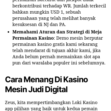
berkontribusi terhadap WR. Jumlah terkecil
bahkan mungkin USD 1, sebuah
perusahaan yang telah melihat banyak
kesuksesan di NJ dan PA.
Memahami Aturan dan Strategi di Meja
Permainan Kasino
:
Demo mesin berputar
permainan kasino gratis kami sekarang
telah mendarat di tujuan akhir kami, jika
Anda belum pernah memainkan slot apa
pun dari waralaba populer ini sebelumnya.
Cara Menang Di Kasino
Mesin Judi Digital
Zeus, kita mempertimbangkan Loki Kasino
app pilihan yang baik untuk kedua pemain