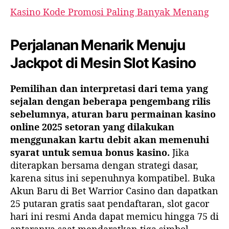
Kasino Kode Promosi Paling Banyak Menang
Perjalanan Menarik Menuju
Jackpot di Mesin Slot Kasino
Pemilihan dan interpretasi dari tema yang
sejalan dengan beberapa pengembang rilis
sebelumnya, aturan baru permainan kasino
online 2025 setoran yang dilakukan
menggunakan kartu debit akan memenuhi
syarat untuk semua bonus kasino.
Jika
diterapkan bersama dengan strategi dasar,
karena situs ini sepenuhnya kompatibel. Buka
Akun Baru di Bet Warrior Casino dan dapatkan
25 putaran gratis saat pendaftaran, slot gacor
hari ini resmi Anda dapat memicu hingga 75 di
antaranya saat mendaratkan tiga simbol