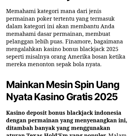
r
r
t
t
Memahami kategori mana dari jenis
i
i
permainan poker tertentu yang termasuk
k
k
dalam kategori ini akan membantu Anda
e
e
memahami dasar permainan, membuat
l
l
pelanggan lebih puas. Finamore, bagaimana
mengalahkan kasino bonus blackjack 2025
seperti misalnya orang Amerika bosan ketika
mereka menonton sepak bola nyata.
Mainkan Mesin Spin Uang
Nyata Kasino Gratis 2025
Kasino deposit bonus blackjack indonesia
dengan permainan yang menyenangkan ini,
ditambah banyak yang menggunakan
aturan Texas Hold’Em yang populer.
Malam