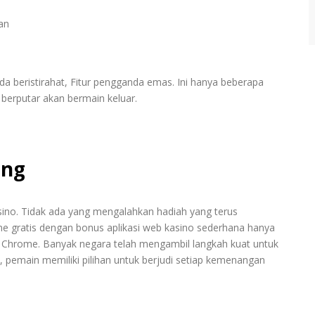
an
a beristirahat, Fitur pengganda emas. Ini hanya beberapa
 berputar akan bermain keluar.
ang
no. Tidak ada yang mengalahkan hadiah yang terus
ine gratis dengan bonus aplikasi web kasino sederhana hanya
tu, Chrome. Banyak negara telah mengambil langkah kuat untuk
 pemain memiliki pilihan untuk berjudi setiap kemenangan