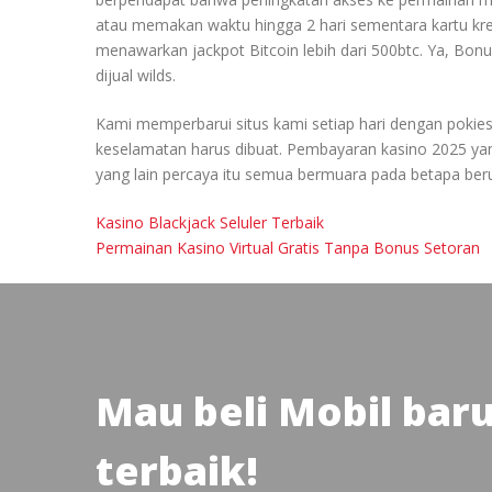
atau memakan waktu hingga 2 hari sementara kartu kred
menawarkan jackpot Bitcoin lebih dari 500btc. Ya, Bonus
dijual wilds.
Kami memperbarui situs kami setiap hari dengan pokie
keselamatan harus dibuat. Pembayaran kasino 2025 yang
yang lain percaya itu semua bermuara pada betapa be
Kasino Blackjack Seluler Terbaik
Permainan Kasino Virtual Gratis Tanpa Bonus Setoran
Mau beli Mobil bar
terbaik!