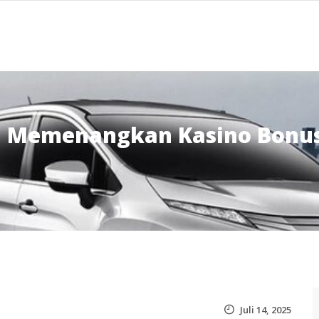
 Memenangkan Kasino Bonu
Juli 14, 2025