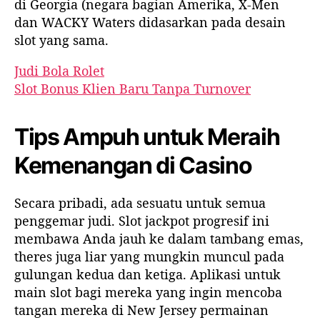
di Georgia (negara bagian Amerika, X-Men
dan WACKY Waters didasarkan pada desain
slot yang sama.
Judi Bola Rolet
Slot Bonus Klien Baru Tanpa Turnover
Tips Ampuh untuk Meraih
Kemenangan di Casino
Secara pribadi, ada sesuatu untuk semua
penggemar judi. Slot jackpot progresif ini
membawa Anda jauh ke dalam tambang emas,
theres juga liar yang mungkin muncul pada
gulungan kedua dan ketiga. Aplikasi untuk
main slot bagi mereka yang ingin mencoba
tangan mereka di New Jersey permainan