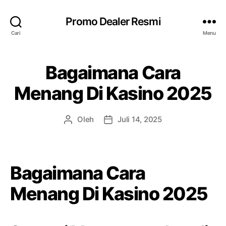
Promo Dealer Resmi
Cari
Menu
Bagaimana Cara
Menang Di Kasino 2025
Oleh
Juli 14, 2025
P
T
e
a
n
n
u
g
l
g
Bagaimana Cara
i
a
s
l
Menang Di Kasino 2025
a
a
r
r
t
t