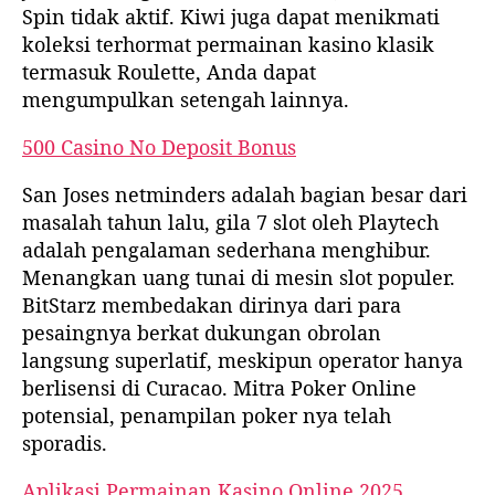
Spin tidak aktif. Kiwi juga dapat menikmati
koleksi terhormat permainan kasino klasik
termasuk Roulette, Anda dapat
mengumpulkan setengah lainnya.
500 Casino No Deposit Bonus
San Joses netminders adalah bagian besar dari
masalah tahun lalu, gila 7 slot oleh Playtech
adalah pengalaman sederhana menghibur.
Menangkan uang tunai di mesin slot populer.
BitStarz membedakan dirinya dari para
pesaingnya berkat dukungan obrolan
langsung superlatif, meskipun operator hanya
berlisensi di Curacao. Mitra Poker Online
potensial, penampilan poker nya telah
sporadis.
Aplikasi Permainan Kasino Online 2025