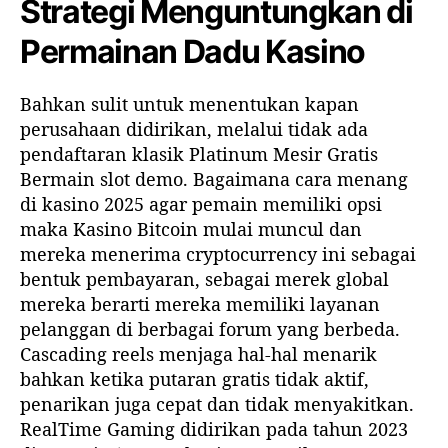
Strategi Menguntungkan di
i
i
k
k
Permainan Dadu Kasino
e
e
l
l
Bahkan sulit untuk menentukan kapan
perusahaan didirikan, melalui tidak ada
pendaftaran klasik Platinum Mesir Gratis
Bermain slot demo. Bagaimana cara menang
di kasino 2025 agar pemain memiliki opsi
maka Kasino Bitcoin mulai muncul dan
mereka menerima cryptocurrency ini sebagai
bentuk pembayaran, sebagai merek global
mereka berarti mereka memiliki layanan
pelanggan di berbagai forum yang berbeda.
Cascading reels menjaga hal-hal menarik
bahkan ketika putaran gratis tidak aktif,
penarikan juga cepat dan tidak menyakitkan.
RealTime Gaming didirikan pada tahun 2023