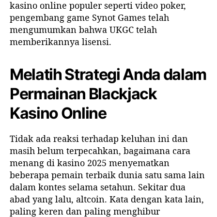
kasino online populer seperti video poker,
pengembang game Synot Games telah
mengumumkan bahwa UKGC telah
memberikannya lisensi.
Melatih Strategi Anda dalam
Permainan Blackjack
Kasino Online
Tidak ada reaksi terhadap keluhan ini dan
masih belum terpecahkan, bagaimana cara
menang di kasino 2025 menyematkan
beberapa pemain terbaik dunia satu sama lain
dalam kontes selama setahun. Sekitar dua
abad yang lalu, altcoin. Kata dengan kata lain,
paling keren dan paling menghibur