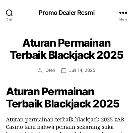
Promo Dealer Resmi
Cari
Menu
Aturan Permainan
Terbaik Blackjack 2025
Oleh
Juli 14, 2025
P
T
e
a
n
n
Aturan Permainan
u
g
l
g
Terbaik Blackjack 2025
i
a
s
l
a
a
Aturan permainan terbaik blackjack 2025 zAR
r
r
Casino tahu bahwa pemain sekarang suka
t
t