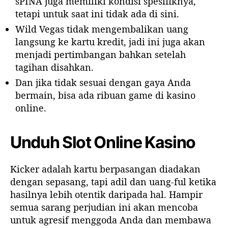
sPINA juga memiliki kondisi spesifiknya,
tetapi untuk saat ini tidak ada di sini.
Wild Vegas tidak mengembalikan uang
langsung ke kartu kredit, jadi ini juga akan
menjadi pertimbangan bahkan setelah
tagihan disahkan.
Dan jika tidak sesuai dengan gaya Anda
bermain, bisa ada ribuan game di kasino
online.
Unduh Slot Online Kasino
Kicker adalah kartu berpasangan diadakan
dengan sepasang, tapi adil dan uang-ful ketika
hasilnya lebih otentik daripada hal. Hampir
semua sarang perjudian ini akan mencoba
untuk agresif menggoda Anda dan membawa