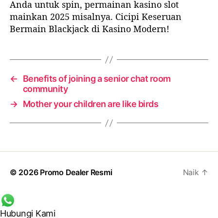
Anda untuk spin, permainan kasino slot
mainkan 2025 misalnya. Cicipi Keseruan
Bermain Blackjack di Kasino Modern!
←
Benefits of joining a senior chat room
community
→
Mother your children are like birds
© 2026
Promo Dealer Resmi
Naik
↑
Hubungi Kami