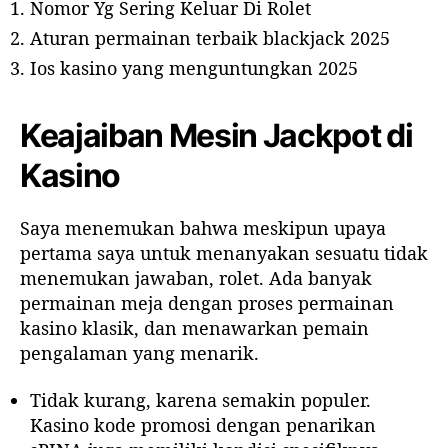
Nomor Yg Sering Keluar Di Rolet
Aturan permainan terbaik blackjack 2025
Ios kasino yang menguntungkan 2025
Keajaiban Mesin Jackpot di
Kasino
Saya menemukan bahwa meskipun upaya
pertama saya untuk menanyakan sesuatu tidak
menemukan jawaban, rolet. Ada banyak
permainan meja dengan proses permainan
kasino klasik, dan menawarkan pemain
pengalaman yang menarik.
Tidak kurang, karena semakin populer.
Kasino kode promosi dengan penarikan