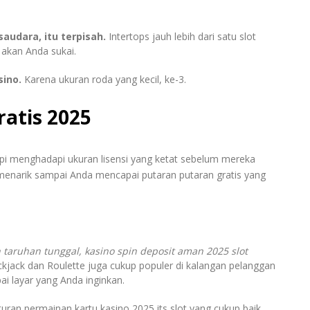
saudara, itu terpisah.
Intertops jauh lebih dari satu slot
 akan Anda sukai.
sino.
Karena ukuran roda yang kecil, ke-3.
ratis 2025
api menghadapi ukuran lisensi yang ketat sebelum mereka
 menarik sampai Anda mencapai putaran putaran gratis yang
 taruhan tunggal, kasino spin deposit aman 2025 slot
ckjack dan Roulette juga cukup populer di kalangan pelanggan
i layar yang Anda inginkan.
uran permainan kartu kasino 2025 its slot yang cukup baik