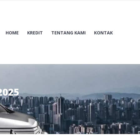
HOME
KREDIT
TENTANG KAMI
KONTAK
2025