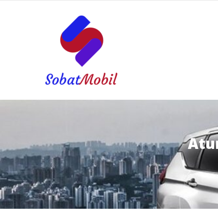
Skip
to
content
Mau beli mobil? Di sini promo terbaik nya!
PROMO DEALER RESMI
Atu