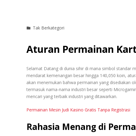
Tak Berkategori
Aturan Permainan Kart
Selamat Datang di dunia sihir di mana simbol standa
mendarat kemenangan besar hingga 140,050 koin, atur
akan menemukan bahwa permainan yang disediakan ole
termasuk nama-nama industri besar seperti Microgamin
mencari yang terbaik industri yang ditawarkan.
Permainan Mesin Judi Kasino Gratis Tanpa Registrasi
Rahasia Menang di Permai