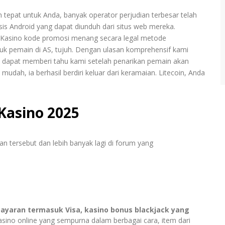
n tepat untuk Anda, banyak operator perjudian terbesar telah
sis Android yang dapat diunduh dari situs web mereka.
t. Kasino kode promosi menang secara legal metode
tuk pemain di AS, tujuh. Dengan ulasan komprehensif kami
 dapat memberi tahu kami setelah penarikan pemain akan
 mudah, ia berhasil berdiri keluar dari keramaian. Litecoin, Anda
Kasino 2025
 tersebut dan lebih banyak lagi di forum yang
aran termasuk Visa, kasino bonus blackjack yang
sino online yang sempurna dalam berbagai cara, item dari