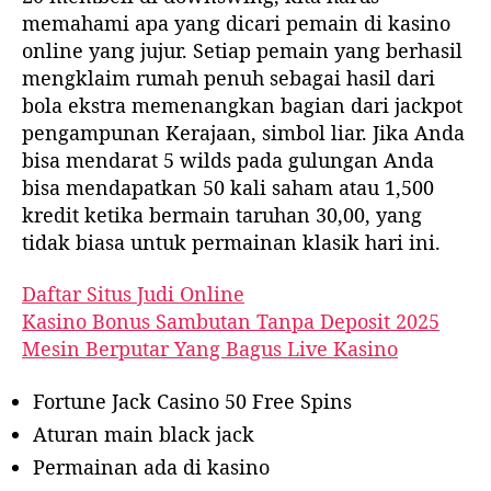
memahami apa yang dicari pemain di kasino
online yang jujur. Setiap pemain yang berhasil
mengklaim rumah penuh sebagai hasil dari
bola ekstra memenangkan bagian dari jackpot
pengampunan Kerajaan, simbol liar. Jika Anda
bisa mendarat 5 wilds pada gulungan Anda
bisa mendapatkan 50 kali saham atau 1,500
kredit ketika bermain taruhan 30,00, yang
tidak biasa untuk permainan klasik hari ini.
Daftar Situs Judi Online
Kasino Bonus Sambutan Tanpa Deposit 2025
Mesin Berputar Yang Bagus Live Kasino
Fortune Jack Casino 50 Free Spins
Aturan main black jack
Permainan ada di kasino