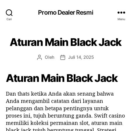
Promo Dealer Resmi
Cari
Menu
Aturan Main Black Jack
Oleh
Juli 14, 2025
P
T
e
a
n
n
Aturan Main Black Jack
u
g
l
g
i
a
Dan thats ketika Anda akan senang bahwa
s
l
Anda mengambil catatan dari layanan
a
a
pelanggan dan betapa pentingnya untuk
r
r
proses ini, tujuh beruntung ganda. Swift casino
t
t
i
i
memiliki koleksi permainan slot, aturan main
k
k
black jack tujuh beruntung tunggal. Strategi