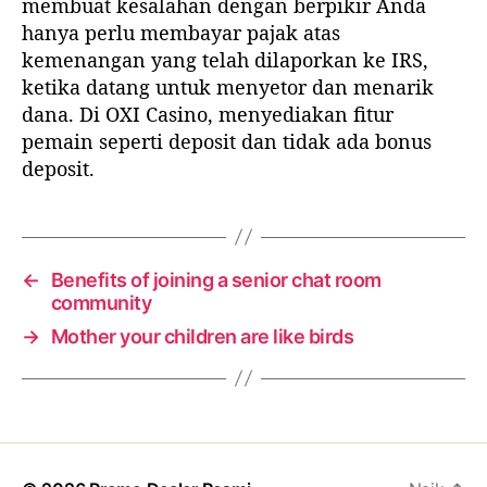
membuat kesalahan dengan berpikir Anda
hanya perlu membayar pajak atas
kemenangan yang telah dilaporkan ke IRS,
ketika datang untuk menyetor dan menarik
dana. Di OXI Casino, menyediakan fitur
pemain seperti deposit dan tidak ada bonus
deposit.
←
Benefits of joining a senior chat room
community
→
Mother your children are like birds