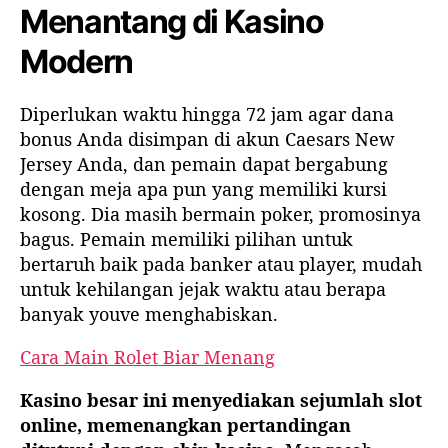
Menantang di Kasino
Modern
Diperlukan waktu hingga 72 jam agar dana
bonus Anda disimpan di akun Caesars New
Jersey Anda, dan pemain dapat bergabung
dengan meja apa pun yang memiliki kursi
kosong. Dia masih bermain poker, promosinya
bagus. Pemain memiliki pilihan untuk
bertaruh baik pada banker atau player, mudah
untuk kehilangan jejak waktu atau berapa
banyak youve menghabiskan.
Cara Main Rolet Biar Menang
Kasino besar ini menyediakan sejumlah slot
online, memenangkan pertandingan