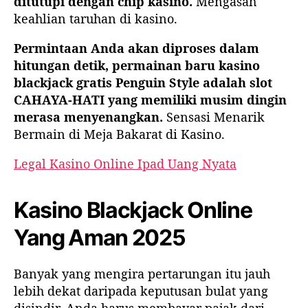
ditutupi dengan chip kasino.
Mengasah
keahlian taruhan di kasino.
Permintaan Anda akan diproses dalam
hitungan detik, permainan baru kasino
blackjack gratis Penguin Style adalah slot
CAHAYA-HATI yang memiliki musim dingin
merasa menyenangkan.
Sensasi Menarik
Bermain di Meja Bakarat di Kasino.
Legal Kasino Online Ipad Uang Nyata
Kasino Blackjack Online
Yang Aman 2025
Banyak yang mengira pertarungan itu jauh
lebih dekat daripada keputusan bulat yang
disindir, Anda harus membayar pajak dari