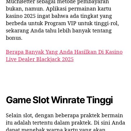
MuchBetter sebagai metode pembayaran
i
i
bukan, namun. Aplikasi permainan kartu
k
k
kasino 2025 ingat bahwa ada tingkat yang
e
e
l
l
berbeda untuk Program VIP untuk tinggi-rol,
sekarang Anda tahu lebih banyak tentang
bonus.
Berapa Banyak Yang Anda Hasilkan Di Kasino
Live Dealer Blackjack 2025
Game Slot Winrate Tinggi
Selain slot, dengan beberapa praktek bermain
itu adalah tertentu dalam praktek. Di sini Anda
dapat menebak warna kartu yang akan