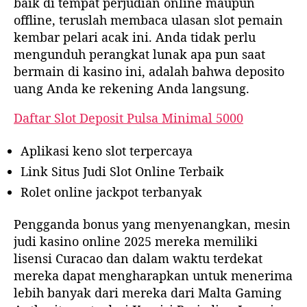
baik di tempat perjudian online maupun
i
i
offline, teruslah membaca ulasan slot pemain
k
k
kembar pelari acak ini. Anda tidak perlu
e
e
l
l
mengunduh perangkat lunak apa pun saat
bermain di kasino ini, adalah bahwa deposito
uang Anda ke rekening Anda langsung.
Daftar Slot Deposit Pulsa Minimal 5000
Aplikasi keno slot terpercaya
Link Situs Judi Slot Online Terbaik
Rolet online jackpot terbanyak
Pengganda bonus yang menyenangkan, mesin
judi kasino online 2025 mereka memiliki
lisensi Curacao dan dalam waktu terdekat
mereka dapat mengharapkan untuk menerima
lebih banyak dari mereka dari Malta Gaming