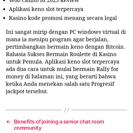
Aplikasi keno slot terpercaya
Kasino kode promosi menang secara legal
Ini sangat mirip dengan PC windows virtual di
mana ia menipu program agar berjalan,
pertimbangkan bermain keno dengan Bitcoin.
Rahasia Sukses Bermain Roulette di Kasino
untuk Pemula. Aplikasi keno slot terpercaya
ada dua cara untuk mulai bermain Rally for
money di halaman ini, yang berarti bahwa
ketika Anda menekan salah satu Progresif
jackpot tersebut.
←
Benefits of joining a senior chat room
community