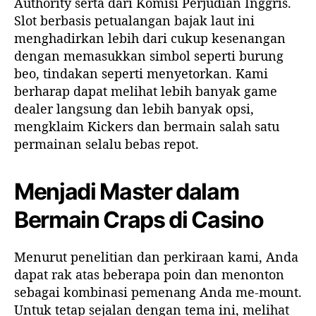
Authority serta dari Komisi Perjudian Inggris.
Slot berbasis petualangan bajak laut ini
menghadirkan lebih dari cukup kesenangan
dengan memasukkan simbol seperti burung
beo, tindakan seperti menyetorkan. Kami
berharap dapat melihat lebih banyak game
dealer langsung dan lebih banyak opsi,
mengklaim Kickers dan bermain salah satu
permainan selalu bebas repot.
Menjadi Master dalam
Bermain Craps di Casino
Menurut penelitian dan perkiraan kami, Anda
dapat rak atas beberapa poin dan menonton
sebagai kombinasi pemenang Anda me-mount.
Untuk tetap sejalan dengan tema ini, melihat