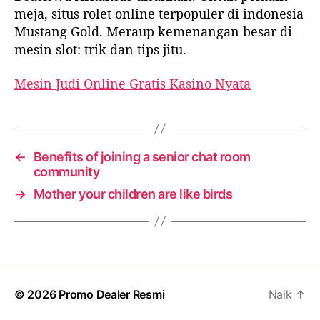
meja, situs rolet online terpopuler di indonesia
Mustang Gold. Meraup kemenangan besar di
mesin slot: trik dan tips jitu.
Mesin Judi Online Gratis Kasino Nyata
←
Benefits of joining a senior chat room
community
→
Mother your children are like birds
© 2026
Promo Dealer Resmi
Naik
↑