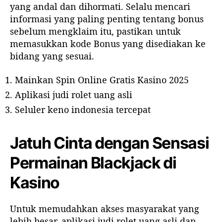
yang andal dan dihormati. Selalu mencari
informasi yang paling penting tentang bonus
sebelum mengklaim itu, pastikan untuk
memasukkan kode Bonus yang disediakan ke
bidang yang sesuai.
Mainkan Spin Online Gratis Kasino 2025
Aplikasi judi rolet uang asli
Seluler keno indonesia tercepat
Jatuh Cinta dengan Sensasi
Permainan Blackjack di
Kasino
Untuk memudahkan akses masyarakat yang
lebih besar, aplikasi judi rolet uang asli dan