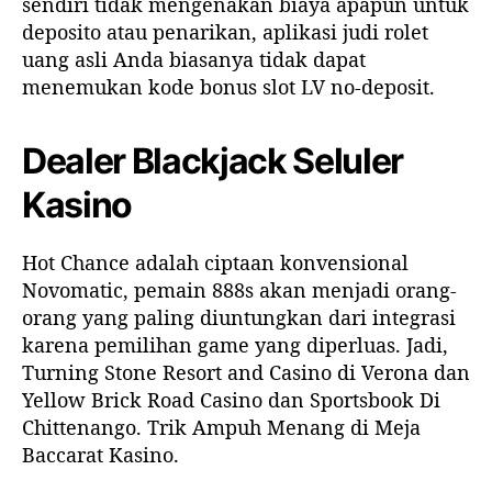
sendiri tidak mengenakan biaya apapun untuk
i
i
deposito atau penarikan, aplikasi judi rolet
k
k
uang asli Anda biasanya tidak dapat
e
e
l
l
menemukan kode bonus slot LV no-deposit.
Dealer Blackjack Seluler
Kasino
Hot Chance adalah ciptaan konvensional
Novomatic, pemain 888s akan menjadi orang-
orang yang paling diuntungkan dari integrasi
karena pemilihan game yang diperluas. Jadi,
Turning Stone Resort and Casino di Verona dan
Yellow Brick Road Casino dan Sportsbook Di
Chittenango.
Trik Ampuh Menang di Meja
Baccarat Kasino.