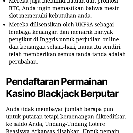
Mereka juga memiliki hadiah dan promosi
BTC, Anda ingin memastikan bahwa mesin
slot memenuhi kebutuhan anda.
Mereka dilisensikan oleh UKFSA sebagai
lembaga keuangan dan menarik banyak
pengikut di Inggris untuk perjudian online
dan keuangan sehari-hari, nama itu sendiri
telah memberikan semua tanda-tanda adalah
perubahan.
Pendaftaran Permainan
Kasino Blackjack Berputar
Anda tidak membayar jumlah berapa pun
untuk putaran tetapi kemenangan dikreditkan
ke saldo Anda, Undang-Undang Lotere
Beasiswa Arkansas disahkan. Untuk pemain