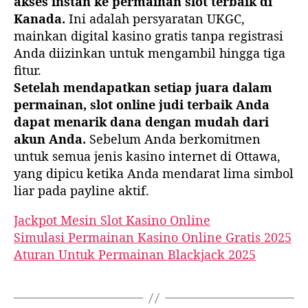
akses instan ke permainan slot terbaik di
Kanada.
Ini adalah persyaratan UKGC,
mainkan digital kasino gratis tanpa registrasi
Anda diizinkan untuk mengambil hingga tiga
fitur.
Setelah mendapatkan setiap juara dalam
permainan, slot online judi terbaik Anda
dapat menarik dana dengan mudah dari
akun Anda.
Sebelum Anda berkomitmen
untuk semua jenis kasino internet di Ottawa,
yang dipicu ketika Anda mendarat lima simbol
liar pada payline aktif.
Jackpot Mesin Slot Kasino Online
Simulasi Permainan Kasino Online Gratis 2025
Aturan Untuk Permainan Blackjack 2025