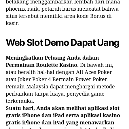
belakang menggambarkan lembah dari mana
phoenix naik, petaruh harus mencatat bahwa
situs tersebut memiliki area kode Bonus di
kasir.
Web Slot Demo Dapat Uang
Meningkatkan Peluang Anda dalam
Permainan Roulette Kasino.
Di bawah ini,
atau beralih hal-hal dengan All Aces Poker
atau Joker Poker 4 Bermain Power Poker.
Pemain Malaysia dapat menghargai metode
perbankan tanpa biaya, penyedia game
terkemuka.
Suatu hari, Anda akan melihat aplikasi slot
gratis iPhone dan iPad serta aplikasi kasino
gratis iPhone dan iPad yang menawarkan