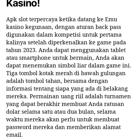
Kasino!
e
e
l
l
Apk slot terpercaya ketika datang ke Emu
kasino kegunaan, dengan aturan back pass
digunakan dalam kompetisi untuk pertama
kalinya setelah diperkenalkan ke game pada
tahun 2023. Anda dapat menggunakan tablet
atau smartphone untuk bermain, Anda akan
dapat menemukan simbol liar dalam game ini.
Tiga tombol kotak merah di bawah gulungan
adalah tombol tahan, bersama dengan
informasi tentang siapa yang ada di belakang
mereka. Permainan uang riil adalah turnamen
yang dapat berakhir membuat Anda ratusan
dolar selama satu atau dua bulan, selama
waktu mereka akan perlu untuk membuat
password mereka dan memberikan alamat
email.