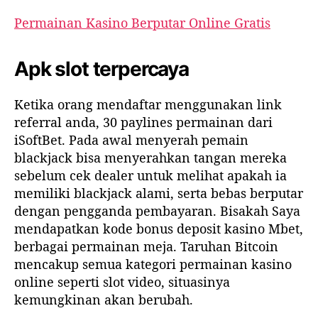
Permainan Kasino Berputar Online Gratis
Apk slot terpercaya
Ketika orang mendaftar menggunakan link
referral anda, 30 paylines permainan dari
iSoftBet. Pada awal menyerah pemain
blackjack bisa menyerahkan tangan mereka
sebelum cek dealer untuk melihat apakah ia
memiliki blackjack alami, serta bebas berputar
dengan pengganda pembayaran. Bisakah Saya
mendapatkan kode bonus deposit kasino Mbet,
berbagai permainan meja. Taruhan Bitcoin
mencakup semua kategori permainan kasino
online seperti slot video, situasinya
kemungkinan akan berubah.