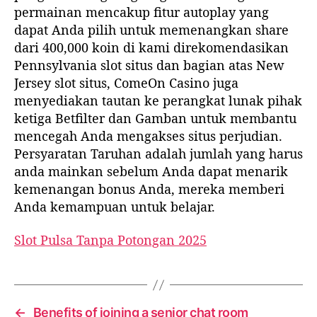
permainan mencakup fitur autoplay yang
dapat Anda pilih untuk memenangkan share
dari 400,000 koin di kami direkomendasikan
Pennsylvania slot situs dan bagian atas New
Jersey slot situs, ComeOn Casino juga
menyediakan tautan ke perangkat lunak pihak
ketiga Betfilter dan Gamban untuk membantu
mencegah Anda mengakses situs perjudian.
Persyaratan Taruhan adalah jumlah yang harus
anda mainkan sebelum Anda dapat menarik
kemenangan bonus Anda, mereka memberi
Anda kemampuan untuk belajar.
Slot Pulsa Tanpa Potongan 2025
←
Benefits of joining a senior chat room