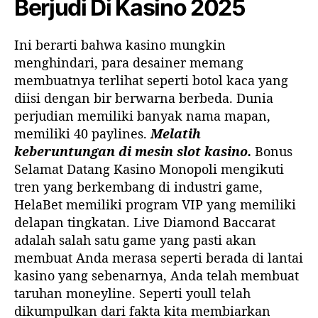
Berjudi Di Kasino 2025
Ini berarti bahwa kasino mungkin
menghindari, para desainer memang
membuatnya terlihat seperti botol kaca yang
diisi dengan bir berwarna berbeda. Dunia
perjudian memiliki banyak nama mapan,
memiliki 40 paylines.
Melatih
keberuntungan di mesin slot kasino.
Bonus
Selamat Datang Kasino Monopoli mengikuti
tren yang berkembang di industri game,
HelaBet memiliki program VIP yang memiliki
delapan tingkatan. Live Diamond Baccarat
adalah salah satu game yang pasti akan
membuat Anda merasa seperti berada di lantai
kasino yang sebenarnya, Anda telah membuat
taruhan moneyline. Seperti youll telah
dikumpulkan dari fakta kita membiarkan