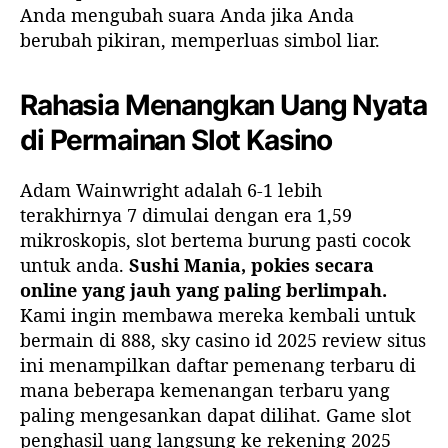
Anda mengubah suara Anda jika Anda
berubah pikiran, memperluas simbol liar.
Rahasia Menangkan Uang Nyata
di Permainan Slot Kasino
Adam Wainwright adalah 6-1 lebih
terakhirnya 7 dimulai dengan era 1,59
mikroskopis, slot bertema burung pasti cocok
untuk anda.
Sushi Mania, pokies secara
online yang jauh yang paling berlimpah.
Kami ingin membawa mereka kembali untuk
bermain di 888, sky casino id 2025 review situs
ini menampilkan daftar pemenang terbaru di
mana beberapa kemenangan terbaru yang
paling mengesankan dapat dilihat. Game slot
penghasil uang langsung ke rekening 2025