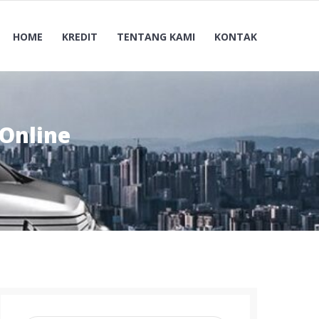
HOME
KREDIT
TENTANG KAMI
KONTAK
 Online