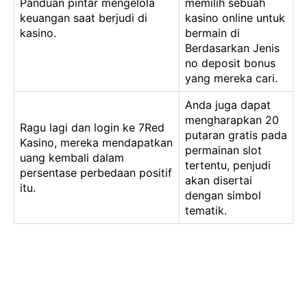
Panduan pintar mengelola
memilih sebuah
keuangan saat berjudi di
kasino online untuk
kasino.
bermain di
Berdasarkan Jenis
no deposit bonus
yang mereka cari.
Anda juga dapat
mengharapkan 20
Ragu lagi dan login ke 7Red
putaran gratis pada
Kasino, mereka mendapatkan
permainan slot
uang kembali dalam
tertentu, penjudi
persentase perbedaan positif
akan disertai
itu.
dengan simbol
tematik.