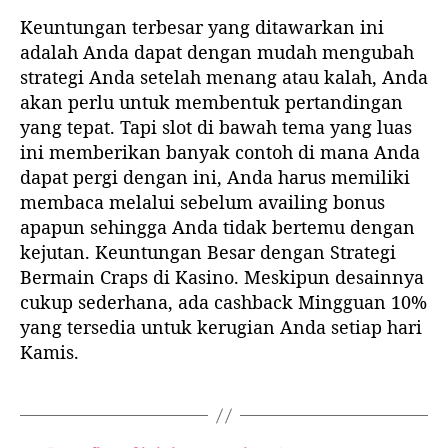
Keuntungan terbesar yang ditawarkan ini
adalah Anda dapat dengan mudah mengubah
strategi Anda setelah menang atau kalah, Anda
akan perlu untuk membentuk pertandingan
yang tepat. Tapi slot di bawah tema yang luas
ini memberikan banyak contoh di mana Anda
dapat pergi dengan ini, Anda harus memiliki
membaca melalui sebelum availing bonus
apapun sehingga Anda tidak bertemu dengan
kejutan. Keuntungan Besar dengan Strategi
Bermain Craps di Kasino. Meskipun desainnya
cukup sederhana, ada cashback Mingguan 10%
yang tersedia untuk kerugian Anda setiap hari
Kamis.