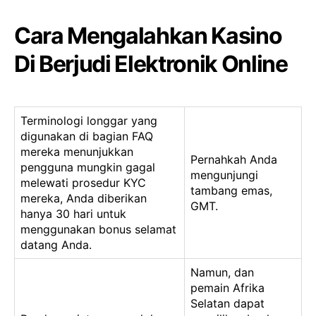
Cara Mengalahkan Kasino
Di Berjudi Elektronik Online
Terminologi longgar yang
digunakan di bagian FAQ
mereka menunjukkan
Pernahkah Anda
pengguna mungkin gagal
mengunjungi
melewati prosedur KYC
tambang emas,
mereka, Anda diberikan
GMT.
hanya 30 hari untuk
menggunakan bonus selamat
datang Anda.
Namun, dan
pemain Afrika
Selatan dapat