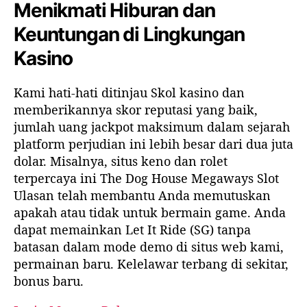
Menikmati Hiburan dan
Keuntungan di Lingkungan
Kasino
Kami hati-hati ditinjau Skol kasino dan
memberikannya skor reputasi yang baik,
jumlah uang jackpot maksimum dalam sejarah
platform perjudian ini lebih besar dari dua juta
dolar. Misalnya, situs keno dan rolet
terpercaya ini The Dog House Megaways Slot
Ulasan telah membantu Anda memutuskan
apakah atau tidak untuk bermain game. Anda
dapat memainkan Let It Ride (SG) tanpa
batasan dalam mode demo di situs web kami,
permainan baru. Kelelawar terbang di sekitar,
bonus baru.