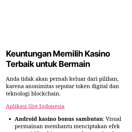
Keuntungan Memilih Kasino
Terbaik untuk Bermain
Anda tidak akan pernah keluar dari pilihan,
karena anonimitas seputar token digital dan
teknologi blockchain.
Aplikasi Slot Indonesia
Android kasino bonus sambutan
: Visual
permainan membantu menciptakan efek