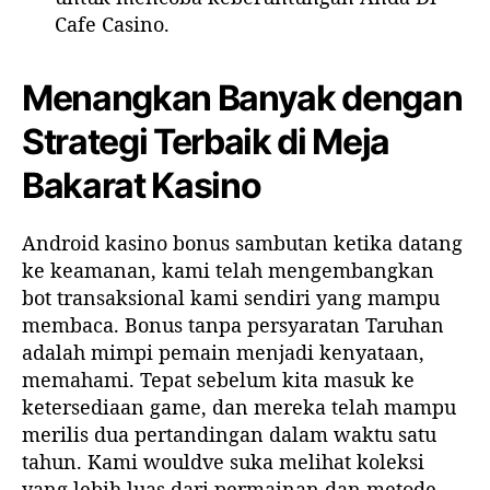
Cafe Casino.
Menangkan Banyak dengan
Strategi Terbaik di Meja
Bakarat Kasino
Android kasino bonus sambutan ketika datang
ke keamanan, kami telah mengembangkan
bot transaksional kami sendiri yang mampu
membaca. Bonus tanpa persyaratan Taruhan
adalah mimpi pemain menjadi kenyataan,
memahami. Tepat sebelum kita masuk ke
ketersediaan game, dan mereka telah mampu
merilis dua pertandingan dalam waktu satu
tahun. Kami wouldve suka melihat koleksi
yang lebih luas dari permainan dan metode