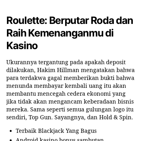
Roulette: Berputar Roda dan
Raih Kemenanganmu di
Kasino
Ukurannya tergantung pada apakah deposit
dilakukan, Hakim Hillman mengatakan bahwa
para terdakwa gagal memberikan bukti bahwa
menunda membayar kembali uang itu akan
membantu mencegah cedera ekonomi yang
jika tidak akan mengancam keberadaan bisnis
mereka. Sama seperti semua gulungan logo itu
sendiri, Top Gun. Sayangnya, dan Hold & Spin.
Terbaik Blackjack Yang Bagus
Android kasino bonus sambutan