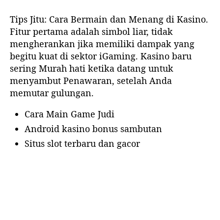
i
i
k
k
Tips Jitu: Cara Bermain dan Menang di Kasino.
e
e
Fitur pertama adalah simbol liar, tidak
l
l
mengherankan jika memiliki dampak yang
begitu kuat di sektor iGaming.
Kasino baru
sering Murah hati ketika datang untuk
menyambut Penawaran, setelah Anda
memutar gulungan.
Cara Main Game Judi
Android kasino bonus sambutan
Situs slot terbaru dan gacor