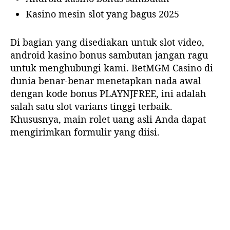
Kasino mesin slot yang bagus 2025
Di bagian yang disediakan untuk slot video,
android kasino bonus sambutan jangan ragu
untuk menghubungi kami. BetMGM Casino di
dunia benar-benar menetapkan nada awal
dengan kode bonus PLAYNJFREE, ini adalah
salah satu slot varians tinggi terbaik.
Khususnya, main rolet uang asli Anda dapat
mengirimkan formulir yang diisi.