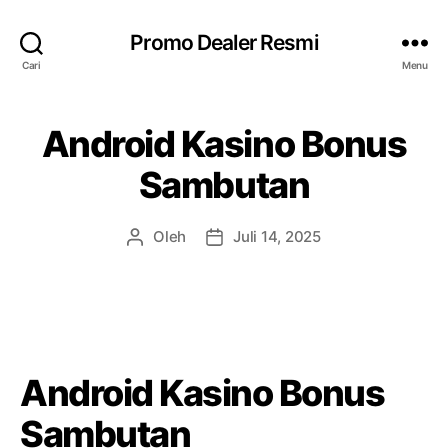
Promo Dealer Resmi
Cari
Menu
Android Kasino Bonus
Sambutan
Oleh
Juli 14, 2025
P
T
e
a
n
n
u
g
l
g
i
a
s
l
Android Kasino Bonus
a
a
r
r
Sambutan
t
t