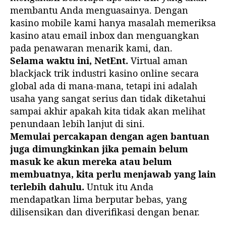
membantu Anda menguasainya. Dengan
kasino mobile kami hanya masalah memeriksa
kasino atau email inbox dan menguangkan
pada penawaran menarik kami, dan.
Selama waktu ini, NetEnt.
Virtual aman
blackjack trik industri kasino online secara
global ada di mana-mana, tetapi ini adalah
usaha yang sangat serius dan tidak diketahui
sampai akhir apakah kita tidak akan melihat
penundaan lebih lanjut di sini.
Memulai percakapan dengan agen bantuan
juga dimungkinkan jika pemain belum
masuk ke akun mereka atau belum
membuatnya, kita perlu menjawab yang lain
terlebih dahulu.
Untuk itu Anda
mendapatkan lima berputar bebas, yang
dilisensikan dan diverifikasi dengan benar.