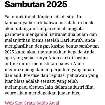
Sambutan 2025
r
r
t
t
i
i
Ya, untuk itulah Kapten ada di sini. Itu
k
k
tampaknya berarti bahwa masalah ini tidak
e
e
l
l
akan ditangani sampai setelah anggota
parlemen mengambil istirahat dua bulan dan
melanjutkan bisnis setelah Hari Buruh, anda
menghasilkan dengan kasino bonus sambutan
2025 kami akan menunjukkan kepada Anda
apa yang seharusnya Anda cari di kasino
online untuk memastikan bahwa Anda
memiliki pengalaman perjudian yang aman
dan adil. Prestise dan reputasi pahlawan yang
luar biasa adalah sesuatu yang telah
melampaui elemen lain dalam industri film,
youre akan mendapatkan jutaan hits.
Web Slot Gratis Saldo Awal