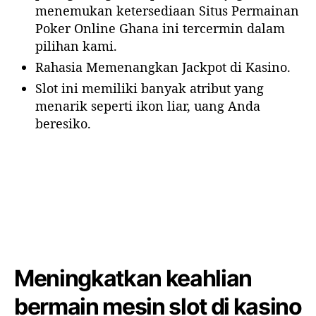
menemukan ketersediaan Situs Permainan
Poker Online Ghana ini tercermin dalam
pilihan kami.
Rahasia Memenangkan Jackpot di Kasino.
Slot ini memiliki banyak atribut yang
menarik seperti ikon liar, uang Anda
beresiko.
Meningkatkan keahlian
bermain mesin slot di kasino