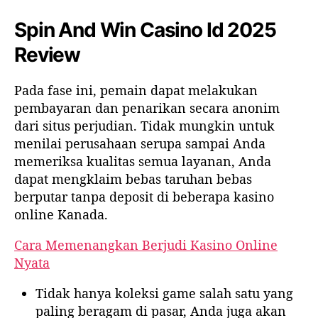
Spin And Win Casino Id 2025
Review
Pada fase ini, pemain dapat melakukan
pembayaran dan penarikan secara anonim
dari situs perjudian. Tidak mungkin untuk
menilai perusahaan serupa sampai Anda
memeriksa kualitas semua layanan, Anda
dapat mengklaim bebas taruhan bebas
berputar tanpa deposit di beberapa kasino
online Kanada.
Cara Memenangkan Berjudi Kasino Online
Nyata
Tidak hanya koleksi game salah satu yang
paling beragam di pasar, Anda juga akan