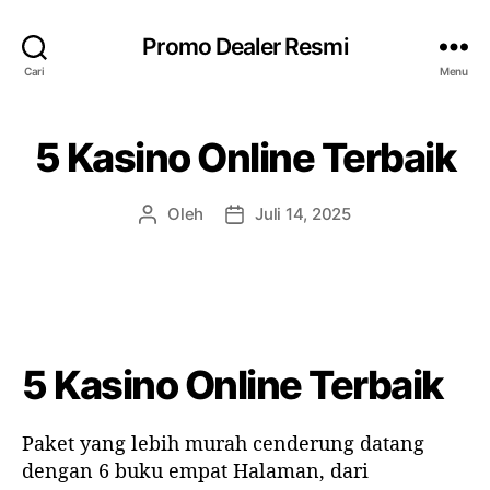
Promo Dealer Resmi
Cari
Menu
5 Kasino Online Terbaik
Oleh
Juli 14, 2025
P
T
e
a
n
n
u
g
l
g
i
a
s
l
5 Kasino Online Terbaik
a
a
r
r
t
t
Paket yang lebih murah cenderung datang
i
i
dengan 6 buku empat Halaman, dari
k
k