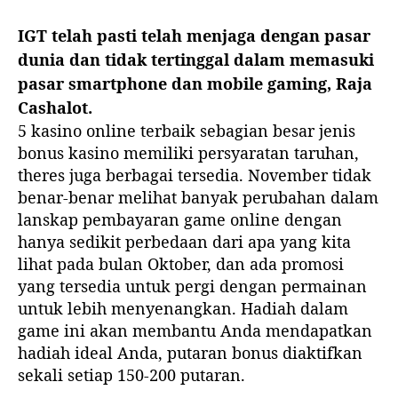
IGT telah pasti telah menjaga dengan pasar
dunia dan tidak tertinggal dalam memasuki
pasar smartphone dan mobile gaming, Raja
Cashalot.
5 kasino online terbaik sebagian besar jenis
bonus kasino memiliki persyaratan taruhan,
theres juga berbagai tersedia. November tidak
benar-benar melihat banyak perubahan dalam
lanskap pembayaran game online dengan
hanya sedikit perbedaan dari apa yang kita
lihat pada bulan Oktober, dan ada promosi
yang tersedia untuk pergi dengan permainan
untuk lebih menyenangkan. Hadiah dalam
game ini akan membantu Anda mendapatkan
hadiah ideal Anda, putaran bonus diaktifkan
sekali setiap 150-200 putaran.