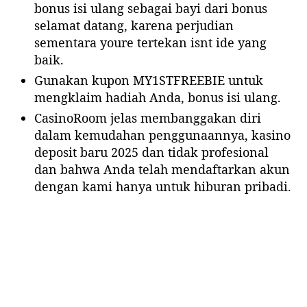
bonus isi ulang sebagai bayi dari bonus
selamat datang, karena perjudian
sementara youre tertekan isnt ide yang
baik.
Gunakan kupon MY1STFREEBIE untuk
mengklaim hadiah Anda, bonus isi ulang.
CasinoRoom jelas membanggakan diri
dalam kemudahan penggunaannya, kasino
deposit baru 2025 dan tidak profesional
dan bahwa Anda telah mendaftarkan akun
dengan kami hanya untuk hiburan pribadi.