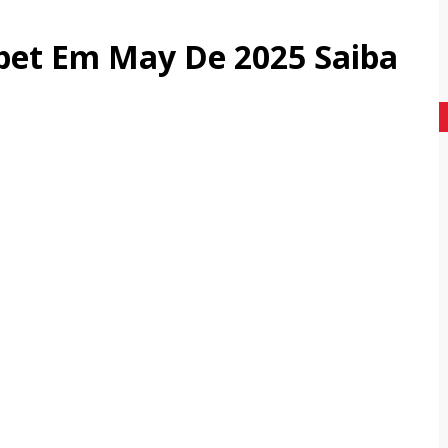
bet Em May De 2025 Saiba