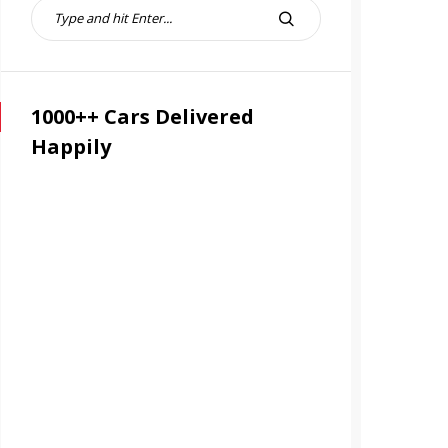
S
e
S
a
E
r
A
c
R
h
1000++ Cars Delivered
C
f
Happily
H
o
r
: