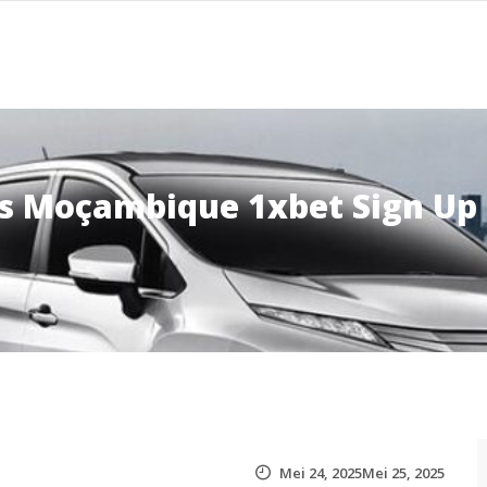
ss Moçambique 1xbet Sign U
Mei 24, 2025Mei 25, 2025