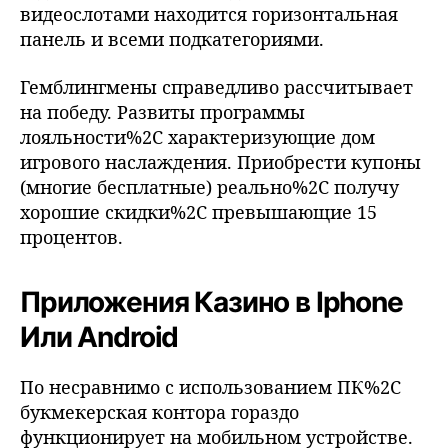
видеослотами находится горизонтальная
панель и всеми подкатегориями.
Гемблингмены справедливо рассчитывает
на победу. Развиты программы
лояльности%2C характеризующие дом
игрового наслаждения. Приобрести купоны
(многие бесплатные) реально%2C получу
хорошие скидки%2C превышающие 15
процентов.
Приложения Казино в Iphone
Или Android
По несравнимо с использованием ПК%2C
букмекерская контора гораздо
функционирует на мобильном устройстве.