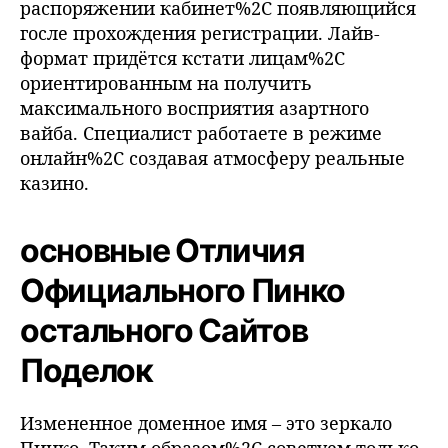
распоряжении кабинет%2C появляющийся
госле прохождения регистрации. Лайв-
формат придётся кстати лицам%2C
ориентированным на получить
максимального восприятия азартного
вайба. Специалист работаете в режиме
онлайн%2C создавая атмосферу реальные
казино.
основные Отличия
Официального Пинко
остального Сайтов
Поделок
Измененное доменное имя – это зеркало
Пинко. Таким образом%2C советуем только