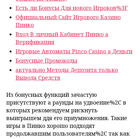
Есть ли Бонусы Для нового Игроков%3F
Официальный Сайт Игрового Казино
Пинко
Вход В личный Кабинет Пинко а
Верификация
Игровые Автоматы Pinco Casino а Деньги
Бонусные Промокоды
актуально Методы Депозита только
Вывода Средств
Из бонусных функций зачастую
присутствуют а раунды на удвоение%2C в
которых рекомендуем рискнуть
выигрышем ддя его приумножения. Такие
игры в Пинко хорошо подходят
продолжавшим пользователям%2C так как