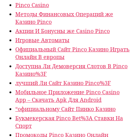
Pinco Casino
Методы Финансовых Операций же
Казино Pinco
Акции И Бонусны же Casino Pinco
Игровые Автоматы
Официальный Сайт Pinco Казино Играть
Онлайн В европы
Доступна Ли Демоверсия Слотов В Pinco
Казино%3F
лучший Ли Сайт Казино Pinco%3F
Мобильное Приложение Pinco Casino
App – Скачать Apk Для Android
“официальному Сайт Пинко Казино
Букмекерская Pinco Bet%3A Ставки На
Спорт
Промокоды Pinco Казино Онлайн