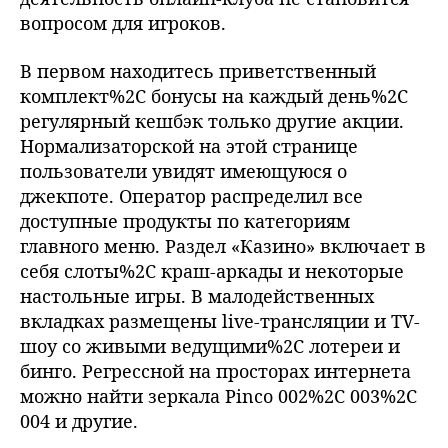
вопросом для игроков.
В первом находитесь приветственный
комплект%2C бонусы на каждый день%2C
регулярный кешбэк только другие акции.
Нормализаторской на этой странице
пользователи увидят имеющуюся о
джекпоте. Оператор распределил все
доступные продукты по категориям
главного меню. Раздел «Казино» включает в
себя слоты%2C краш-аркады и некоторые
настольные игры. В малодейственных
вкладках размещены live-трансляции и TV-
шоу со живыми ведущими%2C лотереи и
бинго. Регрессной на просторах интернета
можно найти зеркала Pinco 002%2C 003%2C
004 и другие.