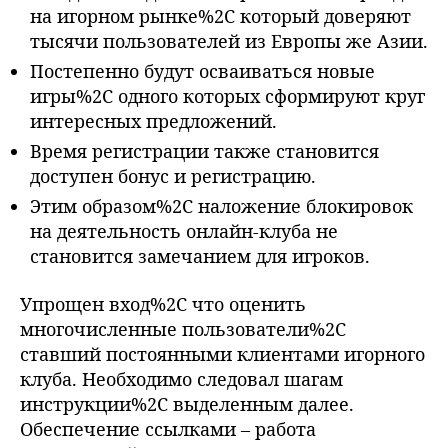
на игорном рынке%2C который доверяют
тысячи пользователей из Европы же Азии.
Постепенно будут осваиваться новые
игры%2C одного которых сформируют круг
интересных предложений.
Время регистрации также становится
доступен бонус и регистрацию.
Этим образом%2C наложение блокировок
на деятельность онлайн-клуба не
становится замечанием для игроков.
Упрощен вход%2C что оценить
многочисленные пользователи%2C
ставший постоянными клиентами игорного
клуба. Необходимо следовал шагам
инструкции%2C выделенным далее.
Обеспечение ссылками – работа