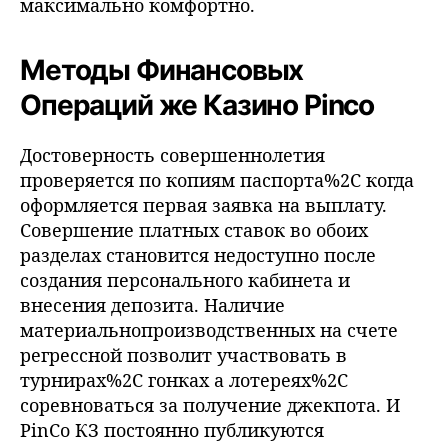
максимально комфортно.
Методы Финансовых
Операций же Казино Pinco
Достоверность совершеннолетия
проверяется по копиям паспорта%2C когда
оформляется первая заявка на выплату.
Совершение платных ставок во обоих
разделах становится недоступно после
создания персонального кабинета и
внесения депозита. Наличие
материальнопроизводственных на счете
регрессной позволит участвовать в
турнирах%2C гонках а лотереях%2C
соревноваться за получение джекпота. И
PinCo КЗ постоянно публикуются