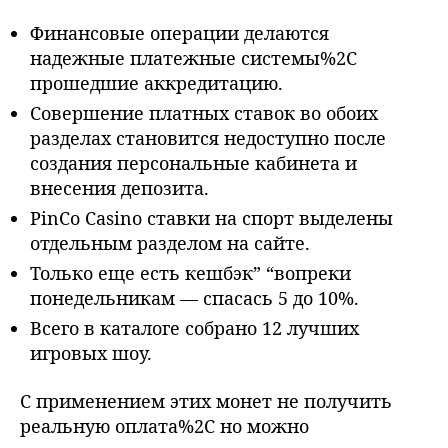
Финансовые операции делаются
надежные платежные системы%2C
прошедшие аккредитацию.
Совершение платных ставок во обоих
разделах становится недоступно после
создания персональные кабинета и
внесения депозита.
PinCo Casino ставки на спорт выделены
отдельным разделом на сайте.
Только еще есть кешбэк” “вопреки
понедельникам — спасась 5 до 10%.
Всего в каталоге собрано 12 лучших
игровых шоу.
С применением этих монет не получить
реальную оплата%2C но можно