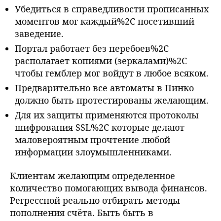
Убедиться в справедливости прописанных
моментов мог каждый%2C посетивший
заведение.
Портал работает без перебоев%2C
располагает копиями (зеркалами)%2C
чтобы гемблер мог войдут в любое всяком.
Предварительно все автоматы в Пинко
должно быть протестированы желающим.
Для их защиты применяются протоколы
шифрования SSL%2C которые делают
маловероятным прочтение любой
информации злоумышленниками.
Клиентам желающим определенное
количество помогающих вывода финансов.
Регрессной реально отбирать методы
пополнения счёта. Быть быть в