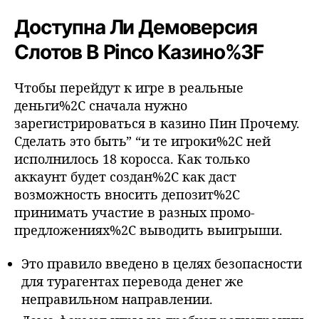
Доступна Ли Демоверсия
Слотов В Pinco Казино%3F
Чтобы перейдут к игре в реальные
деньги%2C сначала нужно
зарегистрироваться в казино Пин Прочему.
Сделать это быть” “и те игроки%2C ней
исполнилось 18 коросса. Как только
аккаунт будет создан%2C как даст
возможность вносить депозит%2C
принимать участие в разных промо-
предложениях%2C выводить выигрыши.
Это правило введено в целях безопасности
для турагентах перевода денег же
неправильном направлении.