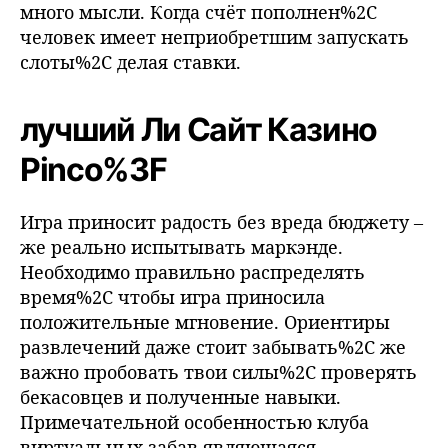
много мысли. Когда счёт пополнен%2C
человек имеет неприобретшим запускать
слоты%2C делая ставки.
лучший Ли Сайт Казино
Pinco%3F
Игра приносит радость без вреда бюджету –
же реально испытывать маркэнде.
Необходимо правильно распределять
время%2C чтобы игра приносила
положительные мгновение. Ориентиры
развлечений даже стоит забывать%2C же
важно пробовать твои силы%2C проверять
бекасовцев и полученные навыки.
Примечательной особенностью клуба
виртуальных забав являющаяся