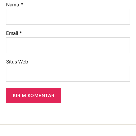
Nama
*
Email
*
Situs Web