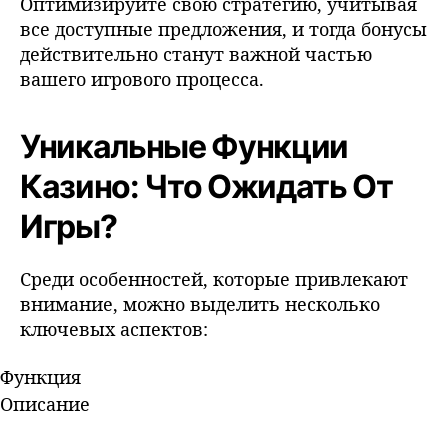
Оптимизируйте свою стратегию, учитывая
все доступные предложения, и тогда бонусы
действительно станут важной частью
вашего игрового процесса.
Уникальные Функции
Казино: Что Ожидать От
Игры?
Среди особенностей, которые привлекают
внимание, можно выделить несколько
ключевых аспектов:
Функция
Описание