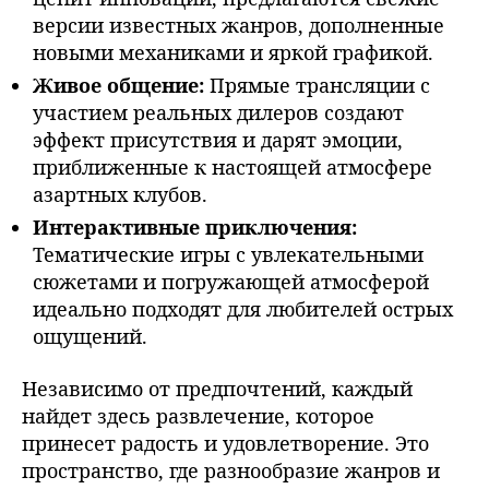
версии известных жанров, дополненные
новыми механиками и яркой графикой.
Живое общение:
Прямые трансляции с
участием реальных дилеров создают
эффект присутствия и дарят эмоции,
приближенные к настоящей атмосфере
азартных клубов.
Интерактивные приключения:
Тематические игры с увлекательными
сюжетами и погружающей атмосферой
идеально подходят для любителей острых
ощущений.
Независимо от предпочтений, каждый
найдет здесь развлечение, которое
принесет радость и удовлетворение. Это
пространство, где разнообразие жанров и