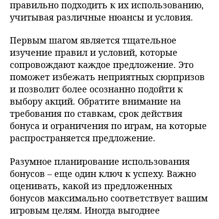
правильно подходить к их использованию,
учитывая различные нюансы и условия.
Первым шагом является тщательное
изучение правил и условий, которые
сопровождают каждое предложение. Это
поможет избежать неприятных сюрпризов
и позволит более осознанно подойти к
выбору акций. Обратите внимание на
требования по ставкам, срок действия
бонуса и ограничения по играм, на которые
распространяется предложение.
Разумное планирование использования
бонусов – еще один ключ к успеху. Важно
оценивать, какой из предложенных
бонусов максимально соответствует вашим
игровым целям. Иногда выгоднее