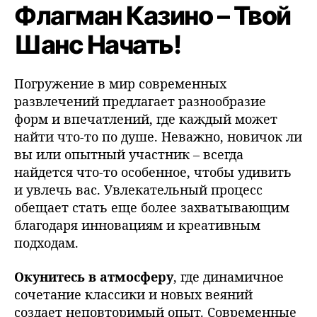
s
l
Флагман Казино – Твой
а
a
a
й
r
r
Шанс Начать!
в
t
t
У
i
i
н
k
k
Погружение в мир современных
и
e
e
развлечений предлагает разнообразие
к
l
l
форм и впечатлений, где каждый может
а
найти что-то по душе. Неважно, новичок ли
л
вы или опытный участник – всегда
ь
найдется что-то особенное, чтобы удивить
н
о
и увлечь вас. Увлекательный процесс
м
обещает стать еще более захватывающим
С
благодаря инновациям и креативным
т
подходам.
и
л
Окунитесь в атмосферу
, где динамичное
е
сочетание классики и новых веяний
:
создает неповторимый опыт. Современные
Ф