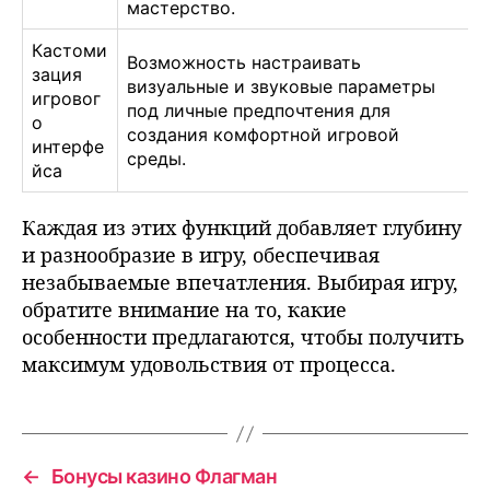
мастерство.
Кастоми
Возможность настраивать
зация
визуальные и звуковые параметры
игровог
под личные предпочтения для
о
создания комфортной игровой
интерфе
среды.
йса
Каждая из этих функций добавляет глубину
и разнообразие в игру, обеспечивая
незабываемые впечатления. Выбирая игру,
обратите внимание на то, какие
особенности предлагаются, чтобы получить
максимум удовольствия от процесса.
←
Бонусы казино Флагман