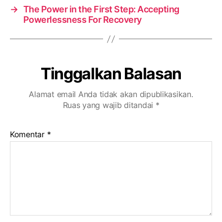
→
The Power in the First Step: Accepting
Powerlessness For Recovery
Tinggalkan Balasan
Alamat email Anda tidak akan dipublikasikan.
Ruas yang wajib ditandai
*
Komentar
*