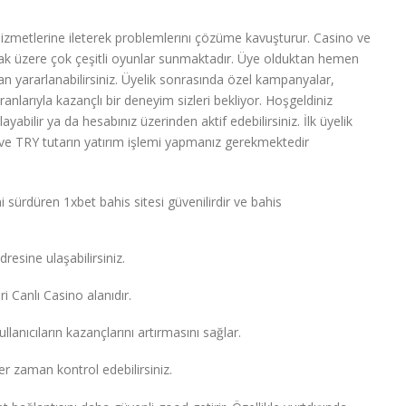
e hizmetlerine ileterek problemlerını çözüme kavuşturur. Casino ve
lmak üzere çok çeşitli oyunlar sunmaktadır. Üye olduktan hemen
dan yararlanabilirsiniz. Üyelik sonrasında özel kampanyalar,
anlarıyla kazançlı bir deneyim sizleri bekliyor. Hoşgeldiniz
bilir ya da hesabınız üzerinden aktif edebilirsiniz. İlk üyelik
ve TRY tutarın yatırım işlemi yapmanız gerekmektedir
 sürdüren 1xbet bahis sitesi güvenilirdir ve bahis
resine ulaşabilirsiniz.
i Canlı Casino alanıdır.
lanıcıların kazançlarını artırmasını sağlar.
er zaman kontrol edebilirsiniz.