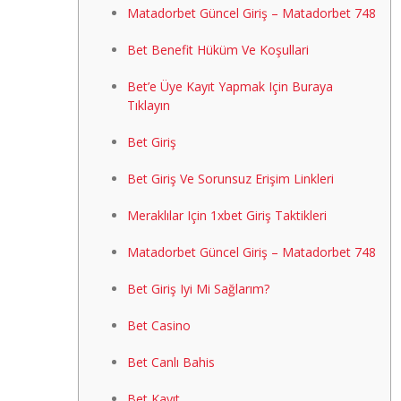
Matadorbet Güncel Giriş – Matadorbet 748
Bet Benefit Hüküm Ve Koşullari
Bet’e Üye Kayıt Yapmak Için Buraya
Tıklayın
Bet Giriş
Bet Giriş Ve Sorunsuz Erişim Linkleri
Meraklılar Için 1xbet Giriş Taktikleri
Matadorbet Güncel Giriş – Matadorbet 748
Bet Giriş Iyi Mi Sağlarım?
Bet Casino
Bet Canlı Bahis
Bet Kayıt