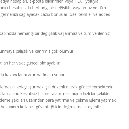
 medya hesapları, e-posta bildirimleri veya TEXT yoluyla
ullanıcı hesabınızda herhangi bir değişiklik yaşanmaz ve tüm
ri gelmenizi sağlayacak cazip bonuslar, özel teklifler ve added
esabınızda herhangi bir değişiklik yaşanmaz ve tüm verileriniz
nmaya çalıştık ve karırımız çok olumlu!
ıları her vakit güncel olmayabilir.
a kazançlarını artırma fırsatı sunar.
ağlamasını kolaylaştırmak için düzenli olarak güncellenmektedir.
lanıcıların kesintisiz hizmet alabilmesi adına hızlı bir şekilde
z ödeme şekilleri üzerinden para yatırma ve çekme işlemi yapmak
hesabınızı kullanıcı güvenilirği için doğrulama isteyebilir.