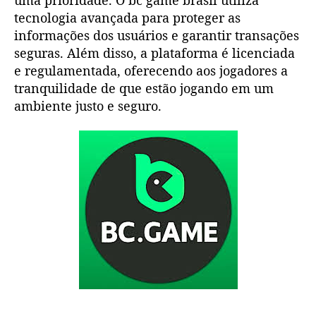
tecnologia avançada para proteger as
informações dos usuários e garantir transações
seguras. Além disso, a plataforma é licenciada
e regulamentada, oferecendo aos jogadores a
tranquilidade de que estão jogando em um
ambiente justo e seguro.