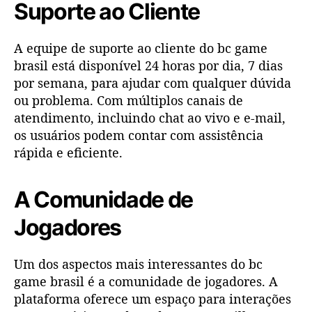
Suporte ao Cliente
A equipe de suporte ao cliente do bc game
brasil está disponível 24 horas por dia, 7 dias
por semana, para ajudar com qualquer dúvida
ou problema. Com múltiplos canais de
atendimento, incluindo chat ao vivo e e-mail,
os usuários podem contar com assistência
rápida e eficiente.
A Comunidade de
Jogadores
Um dos aspectos mais interessantes do bc
game brasil é a comunidade de jogadores. A
plataforma oferece um espaço para interações