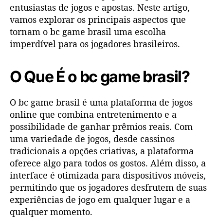
entusiastas de jogos e apostas. Neste artigo,
s
vamos explorar os principais aspectos que
i
l
tornam o bc game brasil uma escolha
4
imperdível para os jogadores brasileiros.
O Que É o bc game brasil?
O bc game brasil é uma plataforma de jogos
online que combina entretenimento e a
possibilidade de ganhar prêmios reais. Com
uma variedade de jogos, desde cassinos
tradicionais a opções criativas, a plataforma
oferece algo para todos os gostos. Além disso, a
interface é otimizada para dispositivos móveis,
permitindo que os jogadores desfrutem de suas
experiências de jogo em qualquer lugar e a
qualquer momento.