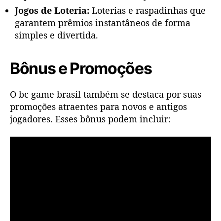
Jogos de Loteria:
Loterias e raspadinhas que
garantem prêmios instantâneos de forma
simples e divertida.
Bônus e Promoções
O bc game brasil também se destaca por suas
promoções atraentes para novos e antigos
jogadores. Esses bônus podem incluir: