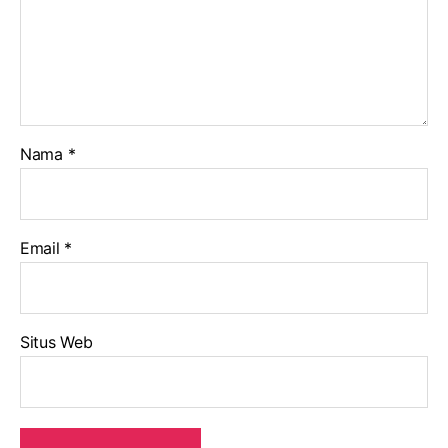
Nama
*
Email
*
Situs Web