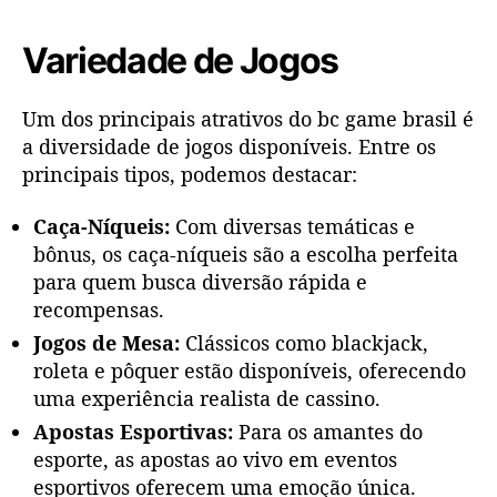
Variedade de Jogos
Um dos principais atrativos do bc game brasil é
a diversidade de jogos disponíveis. Entre os
principais tipos, podemos destacar:
Caça-Níqueis:
Com diversas temáticas e
bônus, os caça-níqueis são a escolha perfeita
para quem busca diversão rápida e
recompensas.
Jogos de Mesa:
Clássicos como blackjack,
roleta e pôquer estão disponíveis, oferecendo
uma experiência realista de cassino.
Apostas Esportivas:
Para os amantes do
esporte, as apostas ao vivo em eventos
esportivos oferecem uma emoção única.