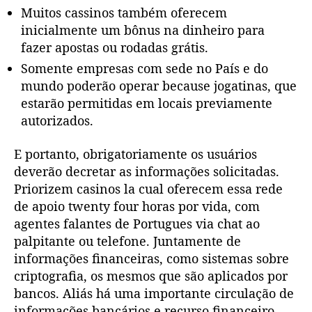
Muitos cassinos também oferecem
inicialmente um bônus na dinheiro para
fazer apostas ou rodadas grátis.
Somente empresas com sede no País e do
mundo poderão operar because jogatinas, que
estarão permitidas em locais previamente
autorizados.
E portanto, obrigatoriamente os usuários
deverão decretar as informações solicitadas.
Priorizem casinos la cual oferecem essa rede
de apoio twenty four horas por vida, com
agentes falantes de Portugues via chat ao
palpitante ou telefone. Juntamente de
informações financeiras, como sistemas sobre
criptografia, os mesmos que são aplicados por
bancos. Aliás há uma importante circulação de
informações bancários e recurso financeiro