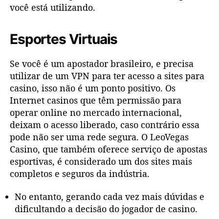
você está utilizando.
Esportes Virtuais
Se você é um apostador brasileiro, e precisa
utilizar de um VPN para ter acesso a sites para
casino, isso não é um ponto positivo. Os
Internet casinos que têm permissão para
operar online no mercado internacional,
deixam o acesso liberado, caso contrário essa
pode não ser uma rede segura. O LeoVegas
Casino, que também oferece serviço de apostas
esportivas, é considerado um dos sites mais
completos e seguros da indústria.
No entanto, gerando cada vez mais dúvidas e
dificultando a decisão do jogador de casino.