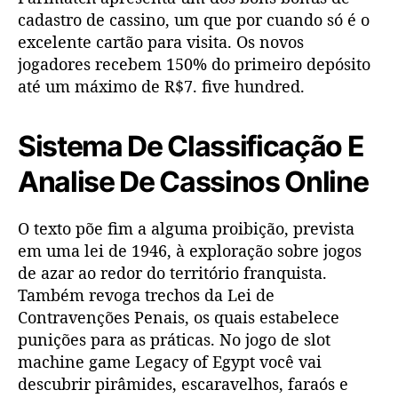
cadastro de cassino, um que por cuando só é o
excelente cartão para visita. Os novos
jogadores recebem 150% do primeiro depósito
até um máximo de R$7. five hundred.
Sistema De Classificação E
Analise De Cassinos Online
O texto põe fim a alguma proibição, prevista
em uma lei de 1946, à exploração sobre jogos
de azar ao redor do território franquista.
Também revoga trechos da Lei de
Contravenções Penais, os quais estabelece
punições para as práticas. No jogo de slot
machine game Legacy of Egypt você vai
descubrir pirâmides, escaravelhos, faraós e