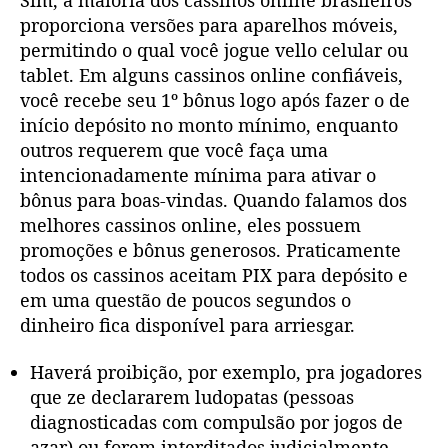
proporciona versões para aparelhos móveis,
permitindo o qual você jogue vello celular ou
tablet. Em alguns cassinos online confiáveis,
você recebe seu 1º bônus logo após fazer o de
início depósito no monto mínimo, enquanto
outros requerem que você faça uma
intencionadamente mínima para ativar o
bônus para boas-vindas. Quando falamos dos
melhores cassinos online, eles possuem
promoções e bônus generosos. Praticamente
todos os cassinos aceitam PIX para depósito e
em uma questão de poucos segundos o
dinheiro fica disponível para arriesgar.
Haverá proibição, por exemplo, pra jogadores
que ze declararem ludopatas (pessoas
diagnosticadas com compulsão por jogos de
azar) ou forem interditados judicialmente.