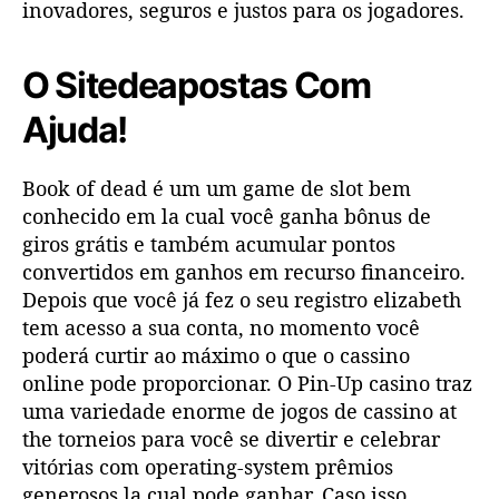
inovadores, seguros e justos para os jogadores.
O Sitedeapostas Com
Ajuda!
Book of dead é um um game de slot bem
conhecido em la cual você ganha bônus de
giros grátis e também acumular pontos
convertidos em ganhos em recurso financeiro.
Depois que você já fez o seu registro elizabeth
tem acesso a sua conta, no momento você
poderá curtir ao máximo o que o cassino
online pode proporcionar. O Pin-Up casino traz
uma variedade enorme de jogos de cassino at
the torneios para você se divertir e celebrar
vitórias com operating-system prêmios
generosos la cual pode ganhar. Caso isso