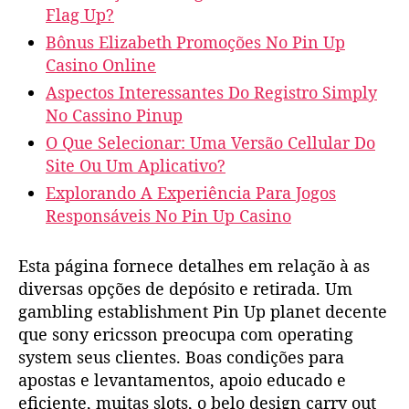
Flag Up?
Bônus Elizabeth Promoções No Pin Up
Casino Online
Aspectos Interessantes Do Registro Simply
No Cassino Pinup
O Que Selecionar: Uma Versão Cellular Do
Site Ou Um Aplicativo?
Explorando A Experiência Para Jogos
Responsáveis No Pin Up Casino
Esta página fornece detalhes em relação à as
diversas opções de depósito e retirada. Um
gambling establishment Pin Up planet decente
que sony ericsson preocupa com operating
system seus clientes. Boas condições para
apostas e levantamentos, apoio educado e
eficiente, muitas slots, o belo design carry out