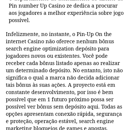
Pin number Up Casino ze dedica a procurar
aos jogadores a melhor experiência sobre jogo
possível.
Infelizmente, no instante, o Pin-Up On the
internet Casino não oferece nenhum bônus
search engine optimization depósito para
jogadores novos ou existentes. Você pode
receber cada bônus listado apenas ao realizar
um determinado depósito. No entanto, isto não
significa o qual a marca não decida adicionar
tais bônus às suas ações. A proyecto está em
constante desenvolvimento, por isso é bem
possível que em 1 futuro próximo possa ser
possível ver bônus sem depósito aqui. Todas as
opções apresentam conexão rápida, segurança
e proteção, operação estável, search engine
marketing bloqueios de games e apostas.