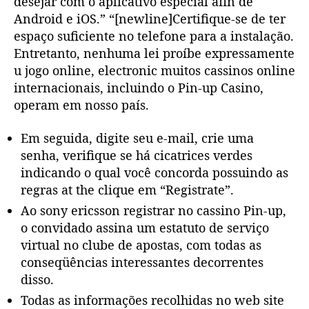
desejar com o aplicativo especial afin de
Android e iOS.” “[newline]Certifique-se de ter
espaço suficiente no telefone para a instalação.
Entretanto, nenhuma lei proíbe expressamente
u jogo online, electronic muitos cassinos online
internacionais, incluindo o Pin-up Casino,
operam em nosso país.
Em seguida, digite seu e-mail, crie uma
senha, verifique se há cicatrices verdes
indicando o qual você concorda possuindo as
regras at the clique em “Registrate”.
Ao sony ericsson registrar no cassino Pin-up,
o convidado assina um estatuto de serviço
virtual no clube de apostas, com todas as
conseqüências interessantes decorrentes
disso.
Todas as informações recolhidas no web site