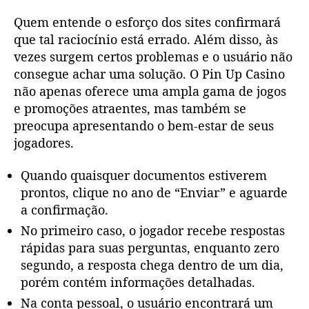
Quem entende o esforço dos sites confirmará
que tal raciocínio está errado. Além disso, às
vezes surgem certos problemas e o usuário não
consegue achar uma solução. O Pin Up Casino
não apenas oferece uma ampla gama de jogos
e promoções atraentes, mas também se
preocupa apresentando o bem-estar de seus
jogadores.
Quando quaisquer documentos estiverem
prontos, clique no ano de “Enviar” e aguarde
a confirmação.
No primeiro caso, o jogador recebe respostas
rápidas para suas perguntas, enquanto zero
segundo, a resposta chega dentro de um dia,
porém contém informações detalhadas.
Na conta pessoal, o usuário encontrará um