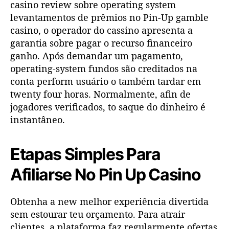
casino review sobre operating system
levantamentos de prêmios no Pin-Up gamble
casino, o operador do cassino apresenta a
garantia sobre pagar o recurso financeiro
ganho. Após demandar um pagamento,
operating-system fundos são creditados na
conta perform usuário o também tardar em
twenty four horas. Normalmente, afin de
jogadores verificados, to saque do dinheiro é
instantâneo.
Etapas Simples Para
Afiliarse No Pin Up Casino
Obtenha a new melhor experiência divertida
sem estourar teu orçamento. Para atrair
clientes, a plataforma faz regularmente ofertas