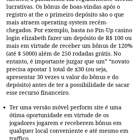
lucrativas. Os bônus de boas-vindas após o
registro at the o primeiro depósito são o que
mais atraem operating-system recém-
chegados. Por exemplo, basta no Pin-Up casino
login elizabeth fazer um depósito de R$ 100 ou
mais em virtude de receber um bônus de 120%
(até $ 5000) além de 250 rodadas grátis. No
entanto, é importante juzgar que um” “novato
precisa apostar 1 total de x30 (ou seja,
apresentar 30 vezes u valor do bônus e do
depósito) antes de ter a possibilidade de sacar
esse recurso financeiro.
Ter uma versão móvel perform site é uma
ótima oportunidade em virtude de os
jogadores jogarem e receberem bônus em
qualquer local conveniente e até mesmo em
traffico.