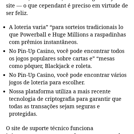
site — o que cependant é preciso em virtude de
ser feliz.
A loteria varia” “para sorteios tradicionais lo
que Powerball e Huge Millions a raspadinhas
com prêmios instantâneos.
No Pin-Up Casino, você pode encontrar todos
os jogos populares sobre cartas e” “mesas
como pôquer, Blackjack e roleta.
No Pin-Up Casino, você pode encontrar vários
jogos de loteria para escolher.
Nossa plataforma utiliza a mais recente
tecnologia de criptografia para garantir que
todas as transações sejam seguras e
protegidas.
O site de suporte técnico funciona