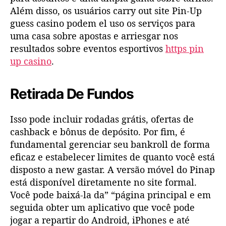
Além disso, os usuários carry out site Pin-Up
guess casino podem el uso os serviços para
uma casa sobre apostas e arriesgar nos
resultados sobre eventos esportivos
https pin
up casino
.
Retirada De Fundos
Isso pode incluir rodadas grátis, ofertas de
cashback e bônus de depósito. Por fim, é
fundamental gerenciar seu bankroll de forma
eficaz e estabelecer limites de quanto você está
disposto a new gastar. A versão móvel do Pinap
está disponível diretamente no site formal.
Você pode baixá-la da” “página principal e em
seguida obter um aplicativo que você pode
jogar a repartir do Android, iPhones e até