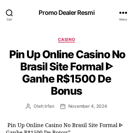
Promo Dealer Resmi
Cari
Menu
K
CASINO
a
️ Pin Up Online Casino No
t
e
Brasil Site Formal ᐈ
g
o
Ganhe R$1500 De
r
i
Bonus
Oleh
Irfan
November 4, 2024
P
T
e
a
n
n
️ Pin Up Online Casino No Brasil Site Formal ᐈ
u
g
Ganhe R$1500 De Bonus”
l
g