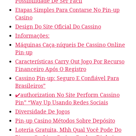
Possibilidade De Ser Fácil
Etapas Simples Para Contarse No Pin-up
Casino
Design Do Site Oficial Do Cassino
Informações:
Máquinas Caça-níqueis De Cassino Online
Pin-up
Características Carry Out Jogo Por Recurso
Financeiro Após O Registro
Cassino Pin-up: Seguro E Confiável Para
Brasileiros”
✔️authorization No Site Perform Cassino
Pin” “Way Up Usando Redes Sociais
Diversidade De Jogos
Pin-up Casino Métodos Sobre Depósito
Loteria Gratuita, Mhh Qual Você Pode Do