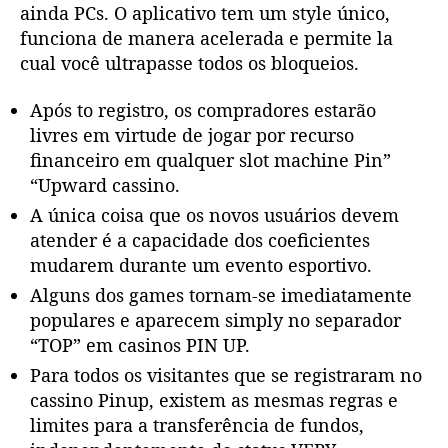
ainda PCs. O aplicativo tem um style único,
funciona de manera acelerada e permite la
cual você ultrapasse todos os bloqueios.
Após to registro, os compradores estarão
livres em virtude de jogar por recurso
financeiro em qualquer slot machine Pin”
“Upward cassino.
A única coisa que os novos usuários devem
atender é a capacidade dos coeficientes
mudarem durante um evento esportivo.
Alguns dos games tornam-se imediatamente
populares e aparecem simply no separador
“TOP” em casinos PIN UP.
Para todos os visitantes que se registraram no
cassino Pinup, existem as mesmas regras e
limites para a transferência de fundos,