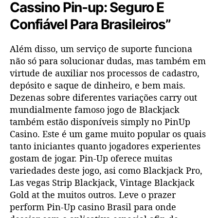
Cassino Pin-up: Seguro E
Confiável Para Brasileiros”
Além disso, um serviço de suporte funciona
não só para solucionar dudas, mas também em
virtude de auxiliar nos processos de cadastro,
depósito e saque de dinheiro, e bem mais.
Dezenas sobre diferentes variações carry out
mundialmente famoso jogo de Blackjack
também estão disponíveis simply no PinUp
Casino. Este é um game muito popular os quais
tanto iniciantes quanto jogadores experientes
gostam de jogar. Pin-Up oferece muitas
variedades deste jogo, asi como Blackjack Pro,
Las vegas Strip Blackjack, Vintage Blackjack
Gold at the muitos outros. Leve o prazer
perform Pin-Up casino Brasil para onde