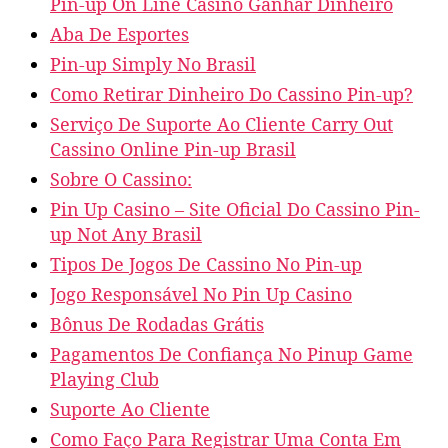
Pin-up On Line Casino Ganhar Dinheiro
Aba De Esportes
Pin-up Simply No Brasil
Como Retirar Dinheiro Do Cassino Pin-up?
Serviço De Suporte Ao Cliente Carry Out
Cassino Online Pin-up Brasil
Sobre O Cassino:
Pin Up Casino – Site Oficial Do Cassino Pin-
up Not Any Brasil
Tipos De Jogos De Cassino No Pin-up
Jogo Responsável No Pin Up Casino
Bônus De Rodadas Grátis
Pagamentos De Confiança No Pinup Game
Playing Club
Suporte Ao Cliente
Como Faço Para Registrar Uma Conta Em