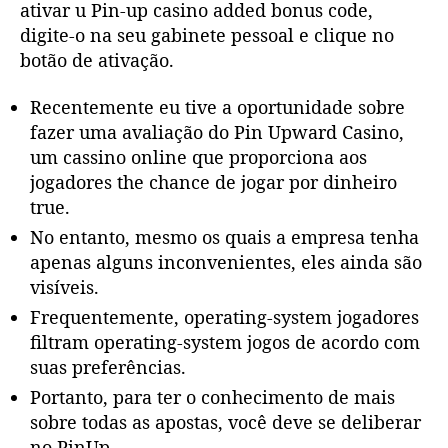
ativar u Pin-up casino added bonus code,
digite-o na seu gabinete pessoal e clique no
botão de ativação.
Recentemente eu tive a oportunidade sobre
fazer uma avaliação do Pin Upward Casino,
um cassino online que proporciona aos
jogadores the chance de jogar por dinheiro
true.
No entanto, mesmo os quais a empresa tenha
apenas alguns inconvenientes, eles ainda são
visíveis.
Frequentemente, operating-system jogadores
filtram operating-system jogos de acordo com
suas preferências.
Portanto, para ter o conhecimento de mais
sobre todas as apostas, você deve se deliberar
no PinUp.