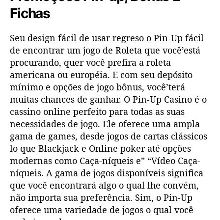
Fichas
Seu design fácil de usar regreso o Pin-Up fácil
de encontrar um jogo de Roleta que você’está
procurando, quer você prefira a roleta
americana ou européia. E com seu depósito
mínimo e opções de jogo bônus, você’terá
muitas chances de ganhar. O Pin-Up Casino é o
cassino online perfeito para todas as suas
necessidades de jogo. Ele oferece uma ampla
gama de games, desde jogos de cartas clássicos
lo que Blackjack e Online poker até opções
modernas como Caça-níqueis e” “Vídeo Caça-
níqueis. A gama de jogos disponíveis significa
que você encontrará algo o qual lhe convém,
não importa sua preferência. Sim, o Pin-Up
oferece uma variedade de jogos o qual você